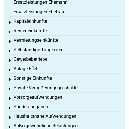
Ersatzleistungen Ehemann
Ersatzleistungen Ehefrau
Kapitaleinkünfte
Toggle menu
Renteneinkünfte
Toggle menu
Vermietungseinkünfte
Toggle menu
Selbständige Tätigkeiten
Toggle menu
Gewerbebetriebe
Toggle menu
Anlage EÜR
Toggle menu
Sonstige Einkünfte
Toggle menu
Private Veräußerungsgeschäfte
Toggle menu
Vorsorgeaufwendungen
Toggle menu
Sonderausgaben
Toggle menu
Haushaltsnahe Aufwendungen
Toggle menu
Außergewöhnliche Belastungen
Toggle menu