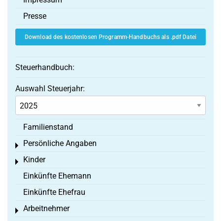
Presse
Download des kostenlosen Programm-Handbuchs als .pdf Datei
Steuerhandbuch:
Auswahl Steuerjahr:
Familienstand
Persönliche Angaben
Toggle menu
Kinder
Toggle menu
Einkünfte Ehemann
Einkünfte Ehefrau
Arbeitnehmer
Toggle menu