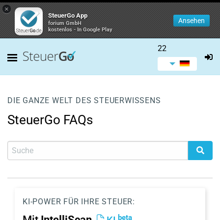
×
SteuerGo App
Ansehen
forium GmbH
kostenlos - In Google Play
22
DIE GANZE WELT DES STEUERWISSENS
SteuerGo FAQs
KI-POWER FÜR IHRE STEUER:
beta
Mit
IntelliScan