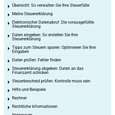
Übersicht: So verwalten Sie Ihre Steuerfälle
Toggle menu
Meine Steuererklärung
Toggle menu
Elektronischer Datenabruf: Die vorausgefüllte
Toggle menu
Steuererklärung
Daten eingeben: So erstellen Sie Ihre
Toggle menu
Steuererklärung
Tipps zum Steuern sparen: Optimieren Sie Ihre
Toggle menu
Eingaben
Daten prüfen: Fehler finden
Toggle menu
Steuererklärung abgeben: Daten an das
Toggle menu
Finanzamt schicken
Steuerbescheid prüfen: Kontrolle muss sein
Toggle menu
Hilfe und Beispiele
Toggle menu
Rechner
Toggle menu
Rechtliche Informationen
Toggle menu
Impressum