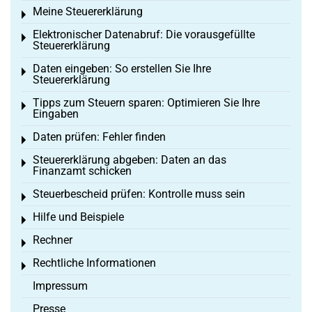
Meine Steuererklärung
Toggle menu
Elektronischer Datenabruf: Die vorausgefüllte
Toggle menu
Steuererklärung
Daten eingeben: So erstellen Sie Ihre
Toggle menu
Steuererklärung
Tipps zum Steuern sparen: Optimieren Sie Ihre
Toggle menu
Eingaben
Daten prüfen: Fehler finden
Toggle menu
Steuererklärung abgeben: Daten an das
Toggle menu
Finanzamt schicken
Steuerbescheid prüfen: Kontrolle muss sein
Toggle menu
Hilfe und Beispiele
Toggle menu
Rechner
Toggle menu
Rechtliche Informationen
Toggle menu
Impressum
Presse