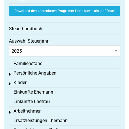
Download des kostenlosen Programm-Handbuchs als .pdf Datei
Steuerhandbuch:
Auswahl Steuerjahr:
Familienstand
Persönliche Angaben
Toggle menu
Kinder
Toggle menu
Einkünfte Ehemann
Einkünfte Ehefrau
Arbeitnehmer
Toggle menu
Ersatzleistungen Ehemann