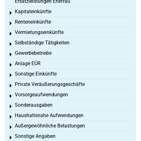
Ersatzleistungen Ehefrau
Kapitaleinkünfte
Toggle menu
Renteneinkünfte
Toggle menu
Vermietungseinkünfte
Toggle menu
Selbständige Tätigkeiten
Toggle menu
Gewerbebetriebe
Toggle menu
Anlage EÜR
Toggle menu
Sonstige Einkünfte
Toggle menu
Private Veräußerungsgeschäfte
Toggle menu
Vorsorgeaufwendungen
Toggle menu
Sonderausgaben
Toggle menu
Haushaltsnahe Aufwendungen
Toggle menu
Außergewöhnliche Belastungen
Toggle menu
Sonstige Angaben
Toggle menu