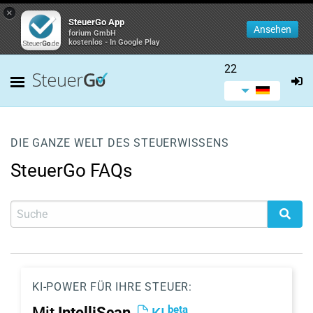
×
SteuerGo App
Ansehen
forium GmbH
kostenlos - In Google Play
22
DIE GANZE WELT DES STEUERWISSENS
SteuerGo FAQs
KI-POWER FÜR IHRE STEUER:
beta
Mit
IntelliScan