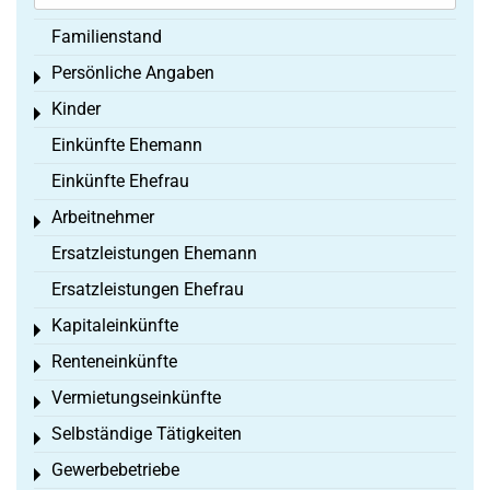
Familienstand
Persönliche Angaben
Toggle menu
Kinder
Toggle menu
Einkünfte Ehemann
Einkünfte Ehefrau
Arbeitnehmer
Toggle menu
Ersatzleistungen Ehemann
Ersatzleistungen Ehefrau
Kapitaleinkünfte
Toggle menu
Renteneinkünfte
Toggle menu
Vermietungseinkünfte
Toggle menu
Selbständige Tätigkeiten
Toggle menu
Gewerbebetriebe
Toggle menu