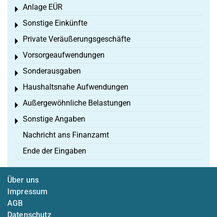
Anlage EÜR
Toggle menu
Sonstige Einkünfte
Toggle menu
Private Veräußerungsgeschäfte
Toggle menu
Vorsorgeaufwendungen
Toggle menu
Sonderausgaben
Toggle menu
Haushaltsnahe Aufwendungen
Toggle menu
Außergewöhnliche Belastungen
Toggle menu
Sonstige Angaben
Toggle menu
Nachricht ans Finanzamt
Ende der Eingaben
Über uns
Impressum
AGB
Datenschutz