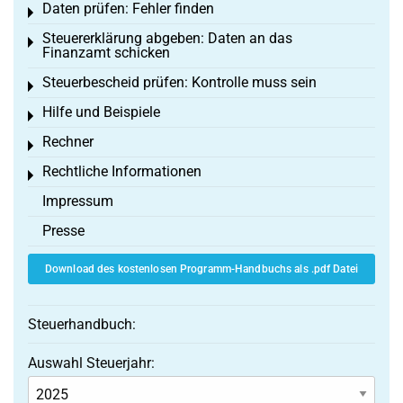
Daten prüfen: Fehler finden
Toggle menu
Steuererklärung abgeben: Daten an das
Toggle menu
Finanzamt schicken
Steuerbescheid prüfen: Kontrolle muss sein
Toggle menu
Hilfe und Beispiele
Toggle menu
Rechner
Toggle menu
Rechtliche Informationen
Toggle menu
Impressum
Presse
Download des kostenlosen Programm-Handbuchs als .pdf Datei
Steuerhandbuch:
Auswahl Steuerjahr: