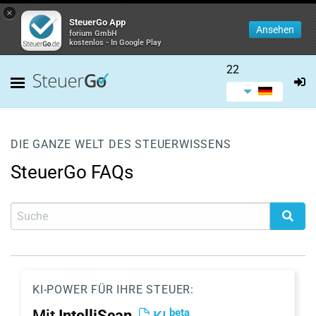
×
SteuerGo App
Ansehen
forium GmbH
kostenlos - In Google Play
22
DIE GANZE WELT DES STEUERWISSENS
SteuerGo FAQs
KI-POWER FÜR IHRE STEUER:
beta
Mit
IntelliScan