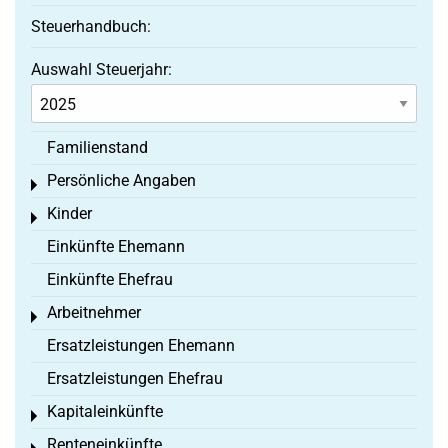
Steuerhandbuch:
Auswahl Steuerjahr:
Familienstand
Persönliche Angaben
Toggle menu
Kinder
Toggle menu
Einkünfte Ehemann
Einkünfte Ehefrau
Arbeitnehmer
Toggle menu
Ersatzleistungen Ehemann
Ersatzleistungen Ehefrau
Kapitaleinkünfte
Toggle menu
Renteneinkünfte