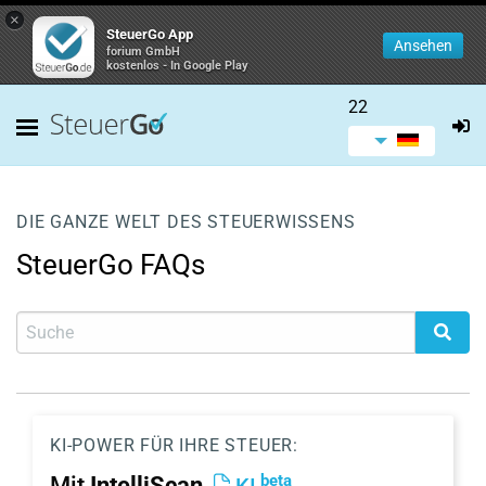
×
SteuerGo App
Ansehen
forium GmbH
kostenlos - In Google Play
22
DIE GANZE WELT DES STEUERWISSENS
SteuerGo FAQs
KI-POWER FÜR IHRE STEUER:
beta
Mit
IntelliScan