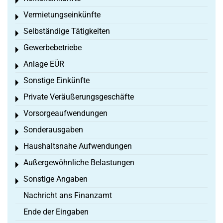
Toggle menu
Vermietungseinkünfte
Toggle menu
Selbständige Tätigkeiten
Toggle menu
Gewerbebetriebe
Toggle menu
Anlage EÜR
Toggle menu
Sonstige Einkünfte
Toggle menu
Private Veräußerungsgeschäfte
Toggle menu
Vorsorgeaufwendungen
Toggle menu
Sonderausgaben
Toggle menu
Haushaltsnahe Aufwendungen
Toggle menu
Außergewöhnliche Belastungen
Toggle menu
Sonstige Angaben
Toggle menu
Nachricht ans Finanzamt
Ende der Eingaben