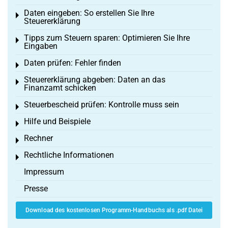
Daten eingeben: So erstellen Sie Ihre
Toggle menu
Steuererklärung
Tipps zum Steuern sparen: Optimieren Sie Ihre
Toggle menu
Eingaben
Daten prüfen: Fehler finden
Toggle menu
Steuererklärung abgeben: Daten an das
Toggle menu
Finanzamt schicken
Steuerbescheid prüfen: Kontrolle muss sein
Toggle menu
Hilfe und Beispiele
Toggle menu
Rechner
Toggle menu
Rechtliche Informationen
Toggle menu
Impressum
Presse
Download des kostenlosen Programm-Handbuchs als .pdf Datei