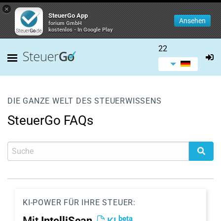
×
SteuerGo App
Ansehen
forium GmbH
kostenlos - In Google Play
22
DIE GANZE WELT DES STEUERWISSENS
SteuerGo FAQs
KI-POWER FÜR IHRE STEUER:
beta
Mit
IntelliScan