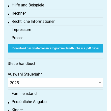
Hilfe und Beispiele
Toggle menu
Rechner
Toggle menu
Rechtliche Informationen
Toggle menu
Impressum
Presse
Download des kostenlosen Programm-Handbuchs als .pdf Datei
Steuerhandbuch:
Auswahl Steuerjahr:
Familienstand
Persönliche Angaben
Toggle menu
Kinder