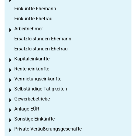
Toggle menu
Einkünfte Ehemann
Einkünfte Ehefrau
Arbeitnehmer
Toggle menu
Ersatzleistungen Ehemann
Ersatzleistungen Ehefrau
Kapitaleinkünfte
Toggle menu
Renteneinkünfte
Toggle menu
Vermietungseinkünfte
Toggle menu
Selbständige Tätigkeiten
Toggle menu
Gewerbebetriebe
Toggle menu
Anlage EÜR
Toggle menu
Sonstige Einkünfte
Toggle menu
Private Veräußerungsgeschäfte
Toggle menu