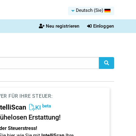
Deutsch (Sie)
Neu registrieren
Einloggen
ER FÜR IHRE STEUER:
beta
ntelliScan
KI
ühelosen Erstattung!
der Steuerstress!
ie hier, wie Sie mit
IntelliScan
Ihre