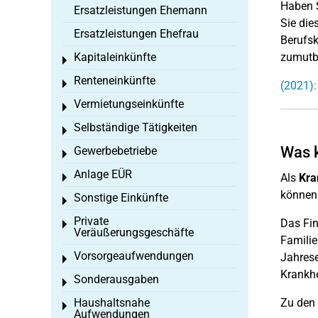
Haben S
Ersatzleistungen Ehemann
Sie die
Ersatzleistungen Ehefrau
Berufsk
Kapitaleinkünfte
zumutba
Toggle menu
Renteneinkünfte
Toggle menu
(2021):
Vermietungseinkünfte
Toggle menu
Selbständige Tätigkeiten
Toggle menu
Was k
Gewerbebetriebe
Toggle menu
Anlage EÜR
Als
Kra
Toggle menu
können 
Sonstige Einkünfte
Toggle menu
Private
Das Fi
Toggle menu
Veräußerungsgeschäfte
Familie
Vorsorgeaufwendungen
Jahrese
Toggle menu
Krankhe
Sonderausgaben
Toggle menu
Haushaltsnahe
Zu den 
Toggle menu
Aufwendungen