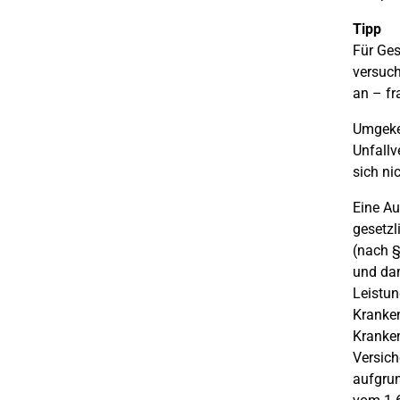
Tipp
Für Ges
versuch
an – fr
Umgekeh
Unfallv
sich ni
Eine Au
gesetz
(nach §
und dam
Leistun
Kranken
Kranken
Versic
aufgrun