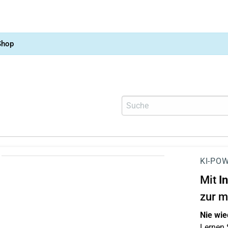
Shop
KI-POW
Mit
I
zur m
Nie wie
Lernen S