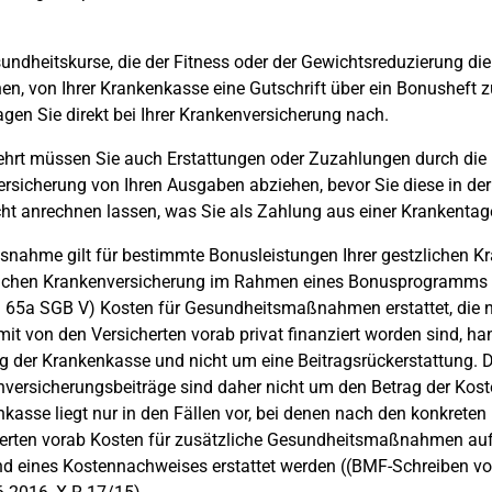
undheitskurse, die der Fitness oder der Gewichtsreduzierung diene
en, von Ihrer Krankenkasse eine Gutschrift über ein Bonusheft 
agen Sie direkt bei Ihrer Krankenversicherung nach.
rt müssen Sie auch Erstattungen oder Zuzahlungen durch die K
ersicherung von Ihren Ausgaben abziehen, bevor Sie diese in de
cht anrechnen lassen, was Sie als Zahlung aus einer Krankentag
snahme gilt für bestimmte Bonusleistungen Ihrer gestzlichen K
lichen Krankenversicherung im Rahmen eines Bonusprogramms 
 65a SGB V) Kosten für Gesundheitsmaßnahmen erstattet, die n
it von den Versicherten vorab privat finanziert worden sind, han
g der Krankenkasse und nicht um eine Beitragsrückerstattung.
versicherungsbeiträge sind daher nicht um den Betrag der Koste
kasse liegt nur in den Fällen vor, bei denen nach den konkre
herten vorab Kosten für zusätzliche Gesundheitsmaßnahmen au
d eines Kostennachweises erstattet werden ((BMF-Schreiben vom