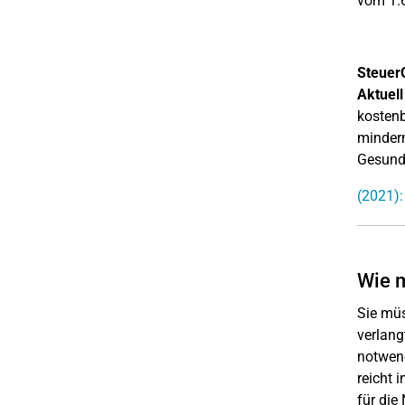
vom 1.6
Steuer
Aktuell
kostenb
mindern
Gesundh
(2021):
Wie m
Sie müs
verlang
notwend
reicht 
für die