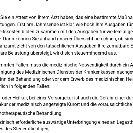
Sie ein Attest von Ihrem Arzt haben, das eine bestimmte Maßn
ttungen. Erst am Jahresende ist klar, wie hoch Ihre Ausgaben fü
itskosten bilden zusammen mit den Ausgaben für weitere allg
Dann können Sie anhand unserer Übersicht berechnen, ob sich e
anzamt zieht von den tatsächlichen Ausgaben Ihre zumutbare Ei
re Belastung übersteigt, wirkt sich steuermindernd aus.
immten Fällen muss die medizinische Notwendigkeit durch ein A
nigung des Medizinischen Dienstes der Krankenkassen nachgewi
inn der Behandlung oder vor dem Erwerb des medizinischen Heilm
rlich in folgenden Fällen:
 oder Heilkur; bei einer Vorsorgekur ist auch die Gefahr einer d
kur der medizinisch angezeigte Kurort und die voraussichtliche
hotherapeutische Behandlung,
inisch erforderliche auswärtige Unterbringung eines an Legast
s des Steuerpflichtigen,