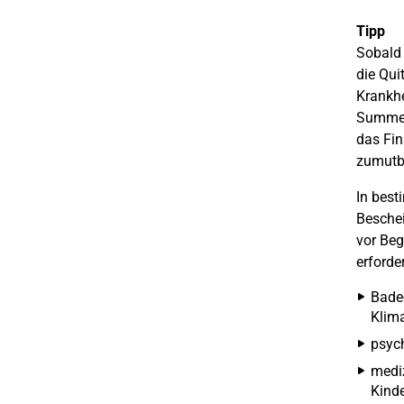
Tipp
Sobald 
die Qui
Krankhe
Summe. 
das Fin
zumutba
In best
Beschei
vor Beg
erforde
Bade-
Klima
psyc
mediz
Kinde