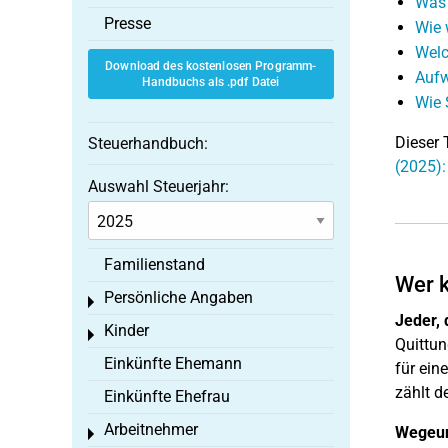
Was 
Presse
Wie 
Welc
Download des kostenlosen Programm-
Aufw
Handbuchs als .pdf Datei
Wie 
Dieser 
Steuerhandbuch:
(2025):
Auswahl Steuerjahr:
Familienstand
Wer k
Persönliche Angaben
Toggle menu
Jeder,
Kinder
Toggle menu
Quittun
Einkünfte Ehemann
für ein
zählt d
Einkünfte Ehefrau
Arbeitnehmer
Wegeun
Toggle menu