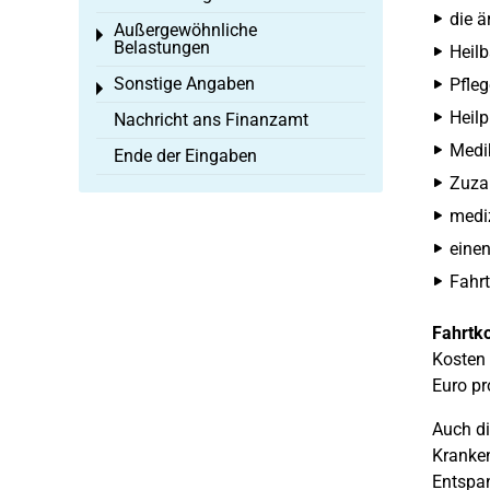
die ä
Außergewöhnliche
Toggle menu
Belastungen
Heilb
Sonstige Angaben
Pfleg
Toggle menu
Heil
Nachricht ans Finanzamt
Medi
Ende der Eingaben
Zuza
mediz
eine
Fahrt
Fahrtk
Kosten 
Euro pr
Auch di
Kranken
Entspan