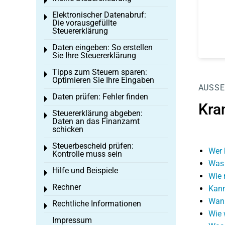
Toggle menu
Elektronischer Datenabruf:
Toggle menu
Die vorausgefüllte
Steuererklärung
Daten eingeben: So erstellen
Toggle menu
Sie Ihre Steuererklärung
Tipps zum Steuern sparen:
Toggle menu
Optimieren Sie Ihre Eingaben
AUSSE
Daten prüfen: Fehler finden
Toggle menu
Kra
Steuererklärung abgeben:
Toggle menu
Daten an das Finanzamt
schicken
Steuerbescheid prüfen:
Toggle menu
Wer 
Kontrolle muss sein
Was 
Hilfe und Beispiele
Toggle menu
Wie 
Rechner
Kann
Toggle menu
Wann
Rechtliche Informationen
Toggle menu
Wie 
Impressum