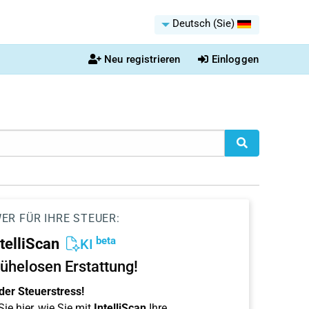
Deutsch (Sie)
Neu registrieren
Einloggen
ER FÜR IHRE STEUER:
beta
ntelliScan
KI
ühelosen Erstattung!
der Steuerstress!
ie hier, wie Sie mit
IntelliScan
Ihre