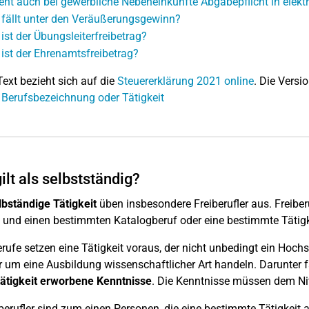
eht auch bei gewerbliche Nebeneinkünfte Abgabepflicht in elekt
fällt unter den Veräußerungsgewinn?
ist der Übungsleiterfreibetrag?
ist der Ehrenamtsfreibetrag?
Text bezieht sich auf die
Steuererklärung 2021 online
. Die Versio
 Berufsbezeichnung oder Tätigkeit
ilt als selbstständig?
lbständige Tätigkeit
üben insbesondere Freiberufler aus. Freiberu
st und einen bestimmten Katalogberuf oder eine bestimmte Tätigke
erufe setzen eine Tätigkeit voraus, der nicht unbedingt ein H
r um eine Ausbildung wissenschaftlicher Art handeln. Darunter 
ätigkeit erworbene Kenntnisse
. Die Kenntnisse müssen dem N
iberufler sind zum einen Personen, die eine bestimmte Tätigkeit 