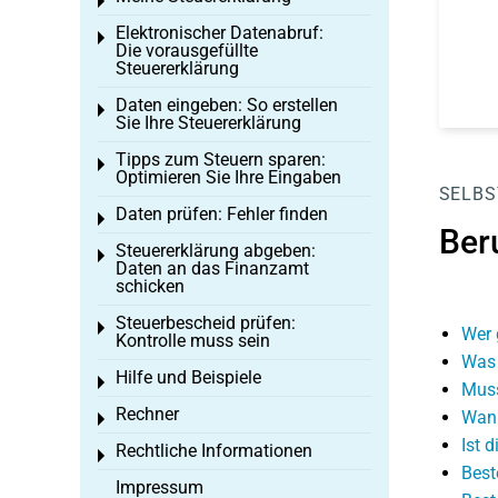
Toggle menu
Elektronischer Datenabruf:
Toggle menu
Die vorausgefüllte
Steuererklärung
Daten eingeben: So erstellen
Toggle menu
Sie Ihre Steuererklärung
Tipps zum Steuern sparen:
Toggle menu
Optimieren Sie Ihre Eingaben
SELBS
Daten prüfen: Fehler finden
Toggle menu
Ber
Steuererklärung abgeben:
Toggle menu
Daten an das Finanzamt
schicken
Steuerbescheid prüfen:
Toggle menu
Wer 
Kontrolle muss sein
Was 
Hilfe und Beispiele
Toggle menu
Muss
Rechner
Wann
Toggle menu
Ist 
Rechtliche Informationen
Toggle menu
Best
Impressum