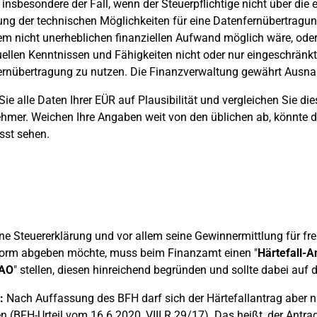
t insbesondere der Fall, wenn der Steuerpflichtige nicht über die
ng der technischen Möglichkeiten für eine Datenfernübertragu
em nicht unerheblichen finanziellen Aufwand möglich wäre, oder
uellen Kenntnissen und Fähigkeiten nicht oder nur eingeschränkt 
rnübertragung zu nutzen. Die Finanzverwaltung gewährt Ausnah
Sie alle Daten Ihrer EÜR auf Plausibilität und vergleichen Sie 
hmer. Weichen Ihre Angaben weit von den üblichen ab, könnte d
sst sehen.
ne Steuererklärung und vor allem seine Gewinnermittlung für frei
form abgeben möchte, muss beim Finanzamt einen "
Härtefall-A
 AO
" stellen, diesen hinreichend begründen und sollte dabei auf d
:
Nach Auffassung des BFH darf sich der Härtefallantrag aber n
n (BFH-Urteil vom 16.6.2020, VIII R 29/17). Das heißt, der Antra