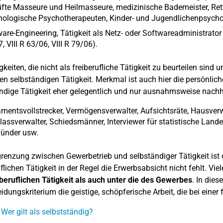
fte Masseure und Heilmasseure, medizinische Bademeister, Re
ologische Psychotherapeuten, Kinder- und Jugendlichenpsycho
are-Engineering, Tätigkeit als Netz- oder Softwareadministrator 
, VIII R 63/06, VIII R 79/06).
igkeiten, die nicht als freiberufliche Tätigkeit zu beurteilen sind
en selbständigen Tätigkeit. Merkmal ist auch hier die persönliche
ndige Tätigkeit eher gelegentlich und nur ausnahmsweise nachha
mentsvollstrecker, Vermögensverwalter, Aufsichtsräte, Hausverwa
assverwalter, Schiedsmänner, Interviewer für statistische Lande
ünder usw.
renzung zwischen Gewerbetrieb und selbständiger Tätigkeit ist 
uflichen Tätigkeit in der Regel die Erwerbsabsicht nicht fehlt. Vi
iberuflichen Tätigkeit als auch unter die des Gewerbes
. In die
idungskriterium die geistige, schöpferische Arbeit, die bei einer 
 Wer gilt als selbstständig?