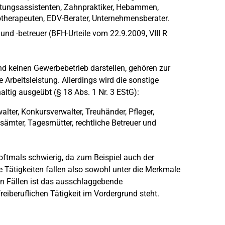
ttungsassistenten, Zahnpraktiker, Hebammen,
therapeuten, EDV-Berater, Unternehmensberater.
und -betreuer (BFH-Urteile vom 22.9.2009, VIII R
 und keinen Gewerbebetrieb darstellen, gehören zur
 Arbeitsleistung. Allerdings wird die sonstige
ltig ausgeübt (§ 18 Abs. 1 Nr. 3 EStG):
lter, Konkursverwalter, Treuhänder, Pfleger,
sämter, Tagesmütter, rechtliche Betreuer und
oftmals schwierig, da zum Beispiel auch der
ele Tätigkeiten fallen also sowohl unter die Merkmale
sen Fällen ist das ausschlaggebende
freiberuflichen Tätigkeit im Vordergrund steht.