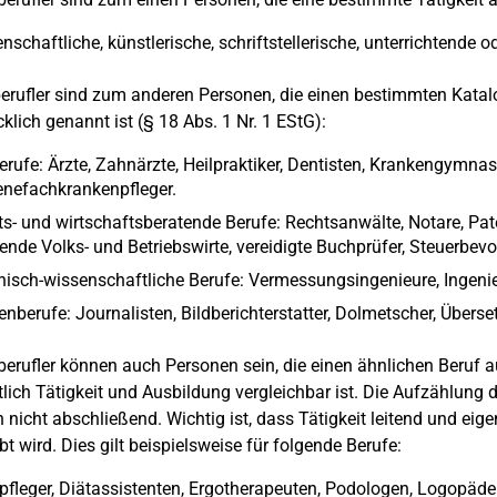
nschaftliche, künstlerische, schriftstellerische, unterrichtende od
berufler sind zum anderen Personen, die einen bestimmten Kat
klich genannt ist (§ 18 Abs. 1 Nr. 1 EStG):
erufe: Ärzte, Zahnärzte, Heilpraktiker, Dentisten, Krankengymnas
enefachkrankenpfleger.
s- und wirtschaftsberatende Berufe: Rechtsanwälte, Notare, Pate
ende Volks- und Betriebswirte, vereidigte Buchprüfer, Steuerbevo
isch-wissenschaftliche Berufe: Vermessungsingenieure, Ingenie
nberufe: Journalisten, Bildberichterstatter, Dolmetscher, Überset
iberufler können auch Personen sein, die einen ähnlichen Beruf
tlich Tätigkeit und Ausbildung vergleichbar ist. Die Aufzählung de
 nicht abschließend. Wichtig ist, dass Tätigkeit leitend und ei
t wird. Dies gilt beispielsweise für folgende Berufe:
pfleger, Diätassistenten, Ergotherapeuten, Podologen, Logopäden