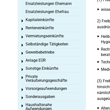
Ersatzleistungen Ehemann
wisse
Ersatzleistungen Ehefrau
Kapitaleinkünfte
2) Frei
Toggle menu
ausdrüc
Renteneinkünfte
Toggle menu
Vermietungseinkünfte
Heilb
Toggle menu
Hygi
Selbständige Tätigkeiten
Toggle menu
Recht
Gewerbebetriebe
Toggle menu
berat
Anlage EÜR
Toggle menu
Techn
Sonstige Einkünfte
Medie
Toggle menu
Private
Toggle menu
Veräußerungsgeschäfte
(3) Fre
hinsich
Vorsorgeaufwendungen
Toggle menu
nämlich
Sonderausgaben
Toggle menu
ausgeüb
Haushaltsnahe
Toggle menu
Alten
Aufwendungen