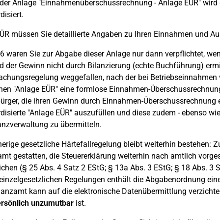
s der Anlage "Einnahmenüberschussrechnung - Anlage EÜR" wir
disiert.
EÜR müssen Sie detaillierte Angaben zu Ihren Einnahmen und 
6 waren Sie zur Abgabe dieser Anlage nur dann verpflichtet, we
d der Gewinn nicht durch Bilanzierung (echte Buchführung) ermit
achungsregelung weggefallen, nach der bei Betriebseinnahmen v
hen "Anlage EÜR" eine formlose Einnahmen-Überschussrechnung 
ürger, die ihren Gewinn durch Einnahmen-Überschussrechnung ermi
disierte "Anlage EÜR" auszufüllen und diese zudem - ebenso wie
anzverwaltung zu übermitteln.
herige gesetzliche Härtefallregelung bleibt weiterhin bestehen: 
mt gestatten, die Steuererklärung weiterhin nach amtlich vorg
ichen (§ 25 Abs. 4 Satz 2 EStG; § 13a Abs. 3 EStG; § 18 Abs. 3
einzelgesetzlichen Regelungen enthält die Abgabenordnung eine
anzamt kann auf die elektronische Datenübermittlung verzichten
ersönlich unzumutbar
ist.