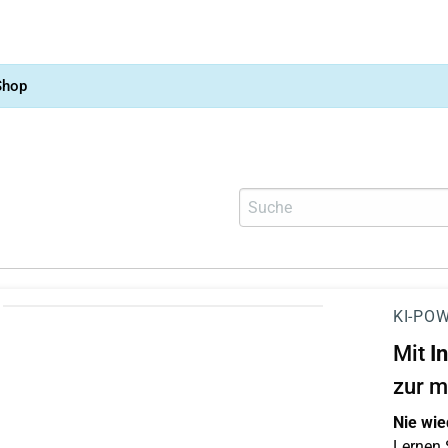
Shop
KI-POW
Mit
I
zur m
Nie wie
Lernen S