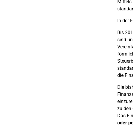
Mittel
standar
In der 
Bis 201
sind un
Vereinf
förmlic
Steuerb
standar
die Fin
Die bis
Finanza
einzure
zu den 
Das Fin
oder p