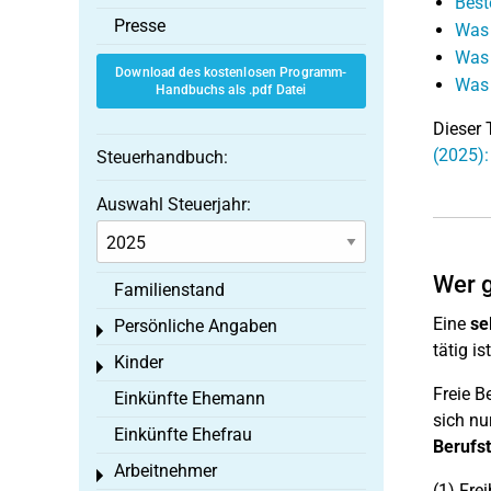
Best
Presse
Was 
Was 
Download des kostenlosen Programm-
Was 
Handbuchs als .pdf Datei
Dieser 
(2025):
Steuerhandbuch:
Auswahl Steuerjahr:
Wer g
Familienstand
Eine
se
Persönliche Angaben
Toggle menu
tätig i
Kinder
Toggle menu
Freie B
Einkünfte Ehemann
sich nu
Einkünfte Ehefrau
Berufst
Arbeitnehmer
Toggle menu
(1) Fre