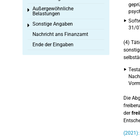
geprü
Außergewöhnliche
Toggle menu
psych
Belastungen
Softw
Sonstige Angaben
Toggle menu
31/07
Nachricht ans Finanzamt
(4) Tät
Ende der Eingaben
sonstig
selbstä
Testa
Nachl
Vorm
Die Abg
freiber
der
fre
Entsche
(2021):