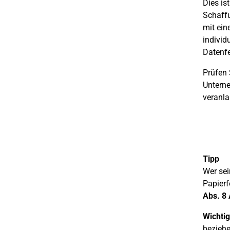
Dies is
Schaffu
mit ein
individ
Datenfe
Prüfen 
Unterne
veranla
Tipp
Wer sei
Papier
Abs. 8
Wichtig
beziehe