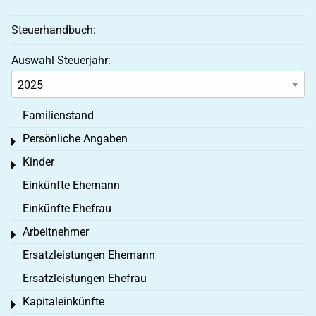
Steuerhandbuch:
Auswahl Steuerjahr:
Familienstand
Persönliche Angaben
Toggle menu
Kinder
Toggle menu
Einkünfte Ehemann
Einkünfte Ehefrau
Arbeitnehmer
Toggle menu
Ersatzleistungen Ehemann
Ersatzleistungen Ehefrau
Kapitaleinkünfte
Toggle menu