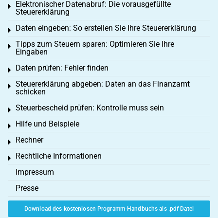
Elektronischer Datenabruf: Die vorausgefüllte
Toggle menu
Steuererklärung
Daten eingeben: So erstellen Sie Ihre Steuererklärung
Toggle menu
Tipps zum Steuern sparen: Optimieren Sie Ihre
Toggle menu
Eingaben
Daten prüfen: Fehler finden
Toggle menu
Steuererklärung abgeben: Daten an das Finanzamt
Toggle menu
schicken
Steuerbescheid prüfen: Kontrolle muss sein
Toggle menu
Hilfe und Beispiele
Toggle menu
Rechner
Toggle menu
Rechtliche Informationen
Toggle menu
Impressum
Presse
Download des kostenlosen Programm-Handbuchs als .pdf Datei