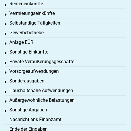
Renteneinkünfte
Toggle menu
Vermietungseinkünfte
Toggle menu
Selbständige Tätigkeiten
Toggle menu
Gewerbebetriebe
Toggle menu
Anlage EÜR
Toggle menu
Sonstige Einkünfte
Toggle menu
Private Veräußerungsgeschäfte
Toggle menu
Vorsorgeaufwendungen
Toggle menu
Sonderausgaben
Toggle menu
Haushaltsnahe Aufwendungen
Toggle menu
Außergewöhnliche Belastungen
Toggle menu
Sonstige Angaben
Toggle menu
Nachricht ans Finanzamt
Ende der Eingaben