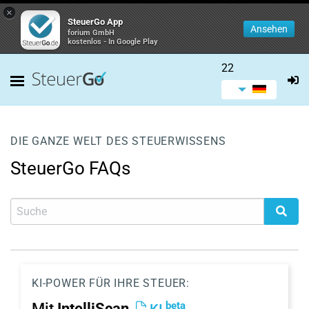
×
SteuerGo App
Ansehen
forium GmbH
kostenlos - In Google Play
22
DIE GANZE WELT DES STEUERWISSENS
SteuerGo FAQs
KI-POWER FÜR IHRE STEUER:
beta
Mit
IntelliScan