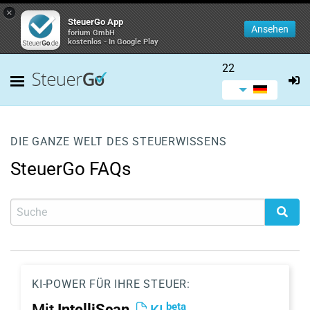
×
SteuerGo App
Ansehen
forium GmbH
kostenlos - In Google Play
22
DIE GANZE WELT DES STEUERWISSENS
SteuerGo FAQs
KI-POWER FÜR IHRE STEUER:
beta
Mit
IntelliScan