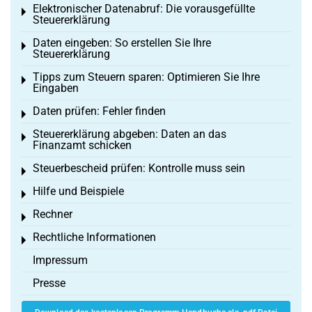
Elektronischer Datenabruf: Die vorausgefüllte
Toggle menu
Steuererklärung
Daten eingeben: So erstellen Sie Ihre
Toggle menu
Steuererklärung
Tipps zum Steuern sparen: Optimieren Sie Ihre
Toggle menu
Eingaben
Daten prüfen: Fehler finden
Toggle menu
Steuererklärung abgeben: Daten an das
Toggle menu
Finanzamt schicken
Steuerbescheid prüfen: Kontrolle muss sein
Toggle menu
Hilfe und Beispiele
Toggle menu
Rechner
Toggle menu
Rechtliche Informationen
Toggle menu
Impressum
Presse