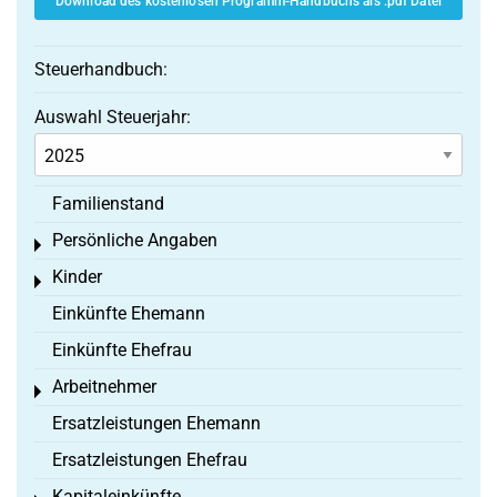
Download des kostenlosen Programm-Handbuchs als .pdf Datei
Steuerhandbuch:
Auswahl Steuerjahr:
Familienstand
Persönliche Angaben
Toggle menu
Kinder
Toggle menu
Einkünfte Ehemann
Einkünfte Ehefrau
Arbeitnehmer
Toggle menu
Ersatzleistungen Ehemann
Ersatzleistungen Ehefrau
Kapitaleinkünfte