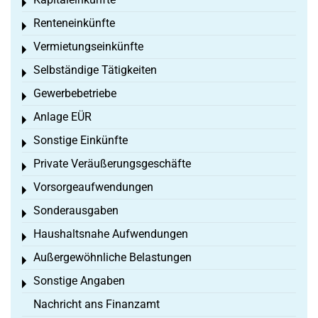
Toggle menu
Renteneinkünfte
Toggle menu
Vermietungseinkünfte
Toggle menu
Selbständige Tätigkeiten
Toggle menu
Gewerbebetriebe
Toggle menu
Anlage EÜR
Toggle menu
Sonstige Einkünfte
Toggle menu
Private Veräußerungsgeschäfte
Toggle menu
Vorsorgeaufwendungen
Toggle menu
Sonderausgaben
Toggle menu
Haushaltsnahe Aufwendungen
Toggle menu
Außergewöhnliche Belastungen
Toggle menu
Sonstige Angaben
Toggle menu
Nachricht ans Finanzamt