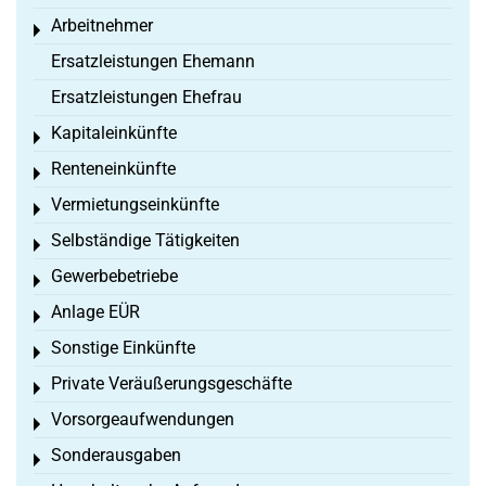
Arbeitnehmer
Toggle menu
Ersatzleistungen Ehemann
Ersatzleistungen Ehefrau
Kapitaleinkünfte
Toggle menu
Renteneinkünfte
Toggle menu
Vermietungseinkünfte
Toggle menu
Selbständige Tätigkeiten
Toggle menu
Gewerbebetriebe
Toggle menu
Anlage EÜR
Toggle menu
Sonstige Einkünfte
Toggle menu
Private Veräußerungsgeschäfte
Toggle menu
Vorsorgeaufwendungen
Toggle menu
Sonderausgaben
Toggle menu