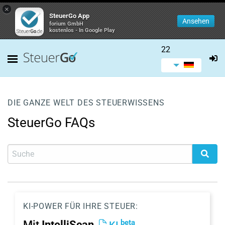
×
SteuerGo App
Ansehen
forium GmbH
kostenlos - In Google Play
22
DIE GANZE WELT DES STEUERWISSENS
SteuerGo FAQs
KI-POWER FÜR IHRE STEUER:
beta
Mit
IntelliScan