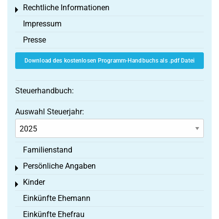
Rechtliche Informationen
Toggle menu
Impressum
Presse
Download des kostenlosen Programm-Handbuchs als .pdf Datei
Steuerhandbuch:
Auswahl Steuerjahr:
Familienstand
Persönliche Angaben
Toggle menu
Kinder
Toggle menu
Einkünfte Ehemann
Einkünfte Ehefrau