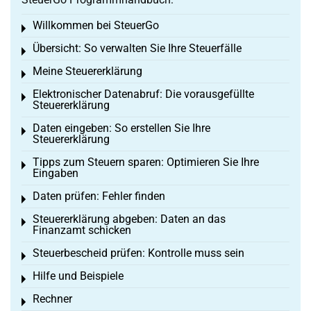
Willkommen bei SteuerGo
Toggle menu
Übersicht: So verwalten Sie Ihre Steuerfälle
Toggle menu
Meine Steuererklärung
Toggle menu
Elektronischer Datenabruf: Die vorausgefüllte
Toggle menu
Steuererklärung
Daten eingeben: So erstellen Sie Ihre
Toggle menu
Steuererklärung
Tipps zum Steuern sparen: Optimieren Sie Ihre
Toggle menu
Eingaben
Daten prüfen: Fehler finden
Toggle menu
Steuererklärung abgeben: Daten an das
Toggle menu
Finanzamt schicken
Steuerbescheid prüfen: Kontrolle muss sein
Toggle menu
Hilfe und Beispiele
Toggle menu
Rechner
Toggle menu