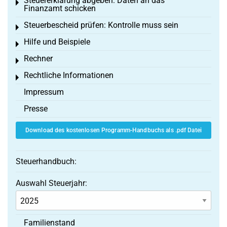
Steuererklärung abgeben: Daten an das
Toggle menu
Finanzamt schicken
Steuerbescheid prüfen: Kontrolle muss sein
Toggle menu
Hilfe und Beispiele
Toggle menu
Rechner
Toggle menu
Rechtliche Informationen
Toggle menu
Impressum
Presse
Download des kostenlosen Programm-Handbuchs als .pdf Datei
Steuerhandbuch:
Auswahl Steuerjahr:
Familienstand