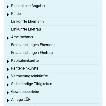
Persönliche Angaben
Toggle menu
Kinder
Toggle menu
Einkünfte Ehemann
Einkünfte Ehefrau
Arbeitnehmer
Toggle menu
Ersatzleistungen Ehemann
Ersatzleistungen Ehefrau
Kapitaleinkünfte
Toggle menu
Renteneinkünfte
Toggle menu
Vermietungseinkünfte
Toggle menu
Selbständige Tätigkeiten
Toggle menu
Gewerbebetriebe
Toggle menu
Anlage EÜR
Toggle menu