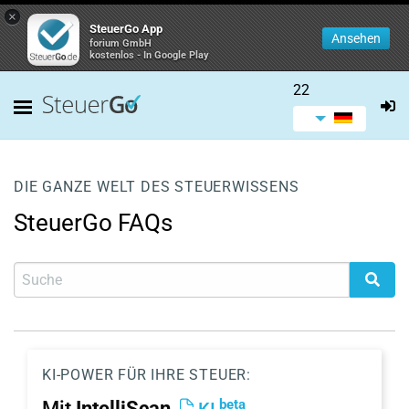
×
SteuerGo App
Ansehen
forium GmbH
kostenlos - In Google Play
22
DIE GANZE WELT DES STEUERWISSENS
SteuerGo FAQs
KI-POWER FÜR IHRE STEUER:
beta
Mit
IntelliScan