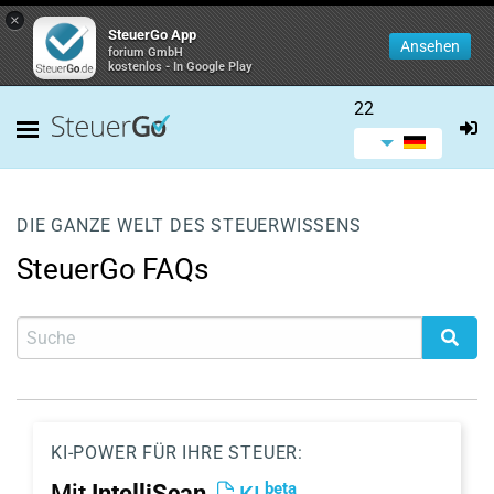
×
SteuerGo App
Ansehen
forium GmbH
kostenlos - In Google Play
22
DIE GANZE WELT DES STEUERWISSENS
SteuerGo FAQs
KI-POWER FÜR IHRE STEUER:
beta
Mit
IntelliScan