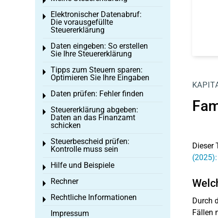
Toggle menu
Elektronischer Datenabruf:
Toggle menu
Die vorausgefüllte
Steuererklärung
Daten eingeben: So erstellen
Toggle menu
Sie Ihre Steuererklärung
Tipps zum Steuern sparen:
Toggle menu
Optimieren Sie Ihre Eingaben
KAPIT
Daten prüfen: Fehler finden
Toggle menu
Fam
Steuererklärung abgeben:
Toggle menu
Daten an das Finanzamt
schicken
Steuerbescheid prüfen:
Toggle menu
Dieser 
Kontrolle muss sein
(2025):
Hilfe und Beispiele
Toggle menu
Rechner
Welch
Toggle menu
Rechtliche Informationen
Toggle menu
Durch d
Fällen 
Impressum