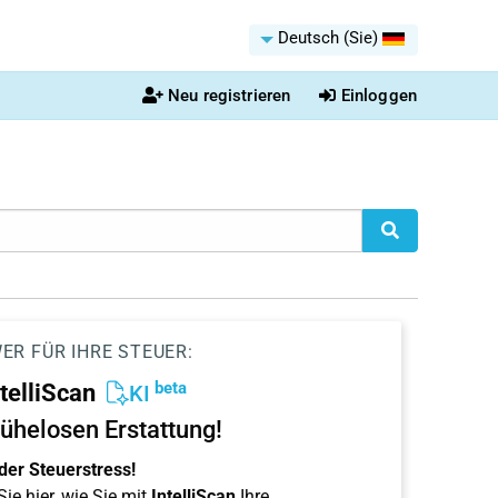
Deutsch (Sie)
Neu registrieren
Einloggen
ER FÜR IHRE STEUER:
beta
ntelliScan
KI
ühelosen Erstattung!
der Steuerstress!
ie hier, wie Sie mit
IntelliScan
Ihre