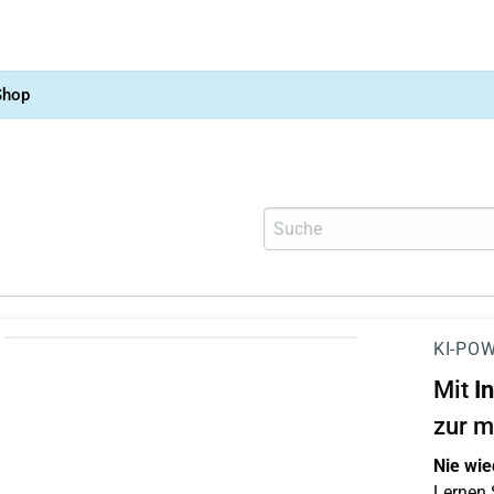
Shop
KI-POW
Mit
I
zur m
Nie wie
Lernen S