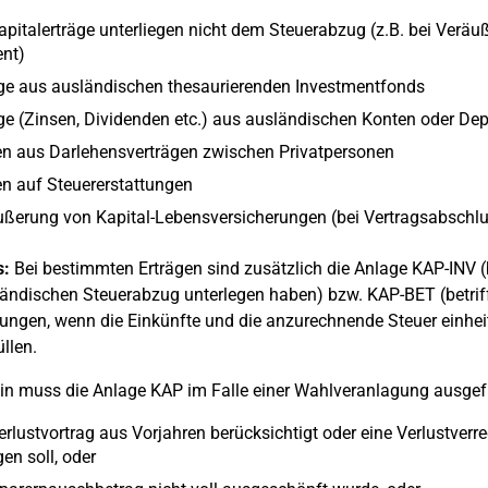
apitalerträge unterliegen nicht dem Steuerabzug (z.B. bei Verä
nt)
ge aus ausländischen thesaurierenden Investmentfonds
ge (Zinsen, Dividenden etc.) aus ausländischen Konten oder De
en aus Darlehensverträgen zwischen Privatpersonen
n auf Steuererstattungen
ßerung von Kapital-Lebensversicherungen (bei Vertragsabschl
s:
Bei bestimmten Erträgen sind zusätzlich die Anlage KAP-INV (be
ändischen Steuerabzug unterlegen haben) bzw. KAP-BET (betrif
gungen, wenn die Einkünfte und die anzurechnende Steuer einheit
llen.
in muss die Anlage KAP im Falle einer Wahlveranlagung ausgefü
erlustvortrag aus Vorjahren berücksichtigt oder eine Verlustve
gen soll, oder