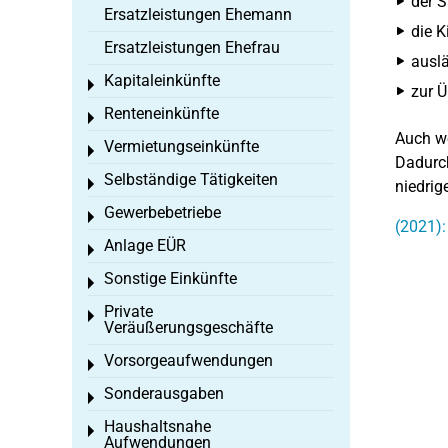
der S
Ersatzleistungen Ehemann
die K
Ersatzleistungen Ehefrau
auslä
Kapitaleinkünfte
Toggle menu
zur Ü
Renteneinkünfte
Toggle menu
Auch we
Vermietungseinkünfte
Toggle menu
Dadurch
Selbständige Tätigkeiten
Toggle menu
niedrig
Gewerbebetriebe
Toggle menu
(2021):
Anlage EÜR
Toggle menu
Sonstige Einkünfte
Toggle menu
Private
Toggle menu
Veräußerungsgeschäfte
Vorsorgeaufwendungen
Toggle menu
Sonderausgaben
Toggle menu
Haushaltsnahe
Toggle menu
Aufwendungen