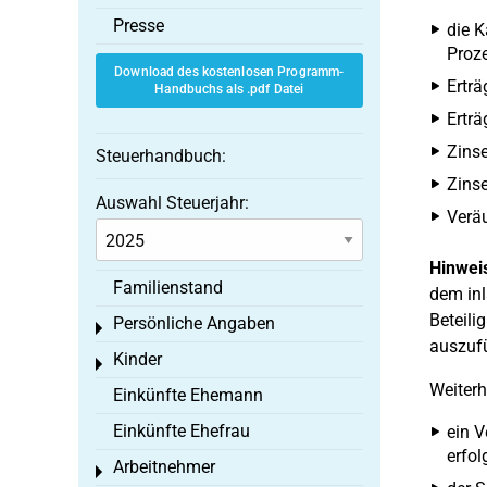
Presse
die K
Proze
Download des kostenlosen Programm-
Erträ
Handbuchs als .pdf Datei
Erträ
Zins
Steuerhandbuch:
Zinse
Auswahl Steuerjahr:
Veräu
Hinwei
Familienstand
dem inl
Beteili
Persönliche Angaben
Toggle menu
auszufü
Kinder
Toggle menu
Weiterh
Einkünfte Ehemann
Einkünfte Ehefrau
ein V
erfol
Arbeitnehmer
Toggle menu