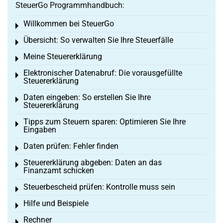
SteuerGo Programmhandbuch:
Willkommen bei SteuerGo
Toggle menu
Übersicht: So verwalten Sie Ihre Steuerfälle
Toggle menu
Meine Steuererklärung
Toggle menu
Elektronischer Datenabruf: Die vorausgefüllte
Toggle menu
Steuererklärung
Daten eingeben: So erstellen Sie Ihre
Toggle menu
Steuererklärung
Tipps zum Steuern sparen: Optimieren Sie Ihre
Toggle menu
Eingaben
Daten prüfen: Fehler finden
Toggle menu
Steuererklärung abgeben: Daten an das
Toggle menu
Finanzamt schicken
Steuerbescheid prüfen: Kontrolle muss sein
Toggle menu
Hilfe und Beispiele
Toggle menu
Rechner
Toggle menu