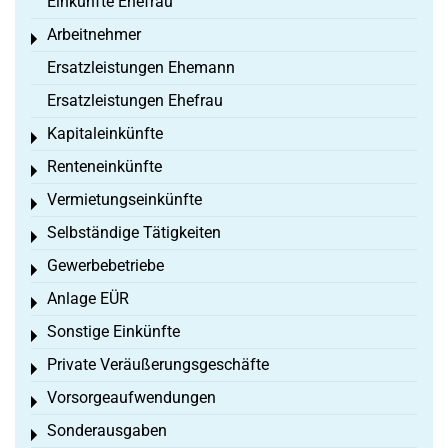
Einkünfte Ehefrau
Arbeitnehmer
Toggle menu
Ersatzleistungen Ehemann
Ersatzleistungen Ehefrau
Kapitaleinkünfte
Toggle menu
Renteneinkünfte
Toggle menu
Vermietungseinkünfte
Toggle menu
Selbständige Tätigkeiten
Toggle menu
Gewerbebetriebe
Toggle menu
Anlage EÜR
Toggle menu
Sonstige Einkünfte
Toggle menu
Private Veräußerungsgeschäfte
Toggle menu
Vorsorgeaufwendungen
Toggle menu
Sonderausgaben
Toggle menu