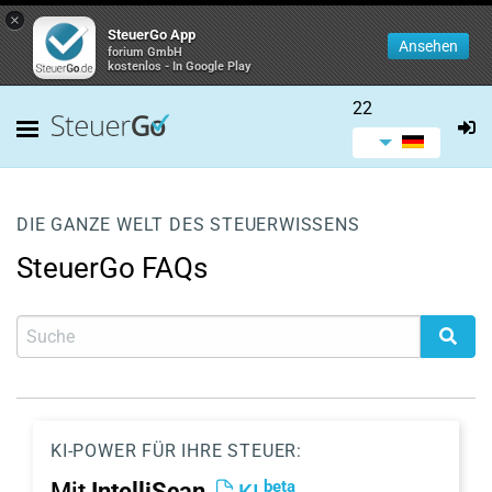
×
SteuerGo App
Ansehen
forium GmbH
kostenlos - In Google Play
22
DIE GANZE WELT DES STEUERWISSENS
SteuerGo FAQs
KI-POWER FÜR IHRE STEUER:
beta
Mit
IntelliScan