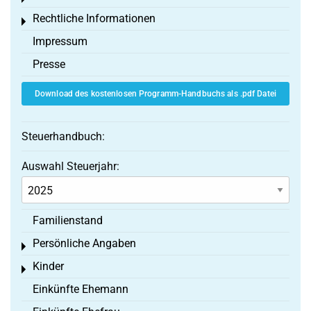
Rechtliche Informationen
Toggle menu
Impressum
Presse
Download des kostenlosen Programm-Handbuchs als .pdf Datei
Steuerhandbuch:
Auswahl Steuerjahr:
Familienstand
Persönliche Angaben
Toggle menu
Kinder
Toggle menu
Einkünfte Ehemann