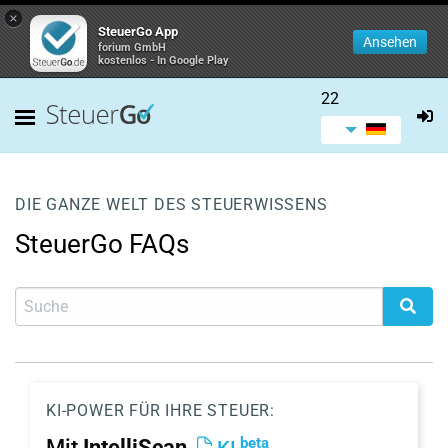
×
SteuerGo App
Ansehen
forium GmbH
kostenlos - In Google Play
22
DIE GANZE WELT DES STEUERWISSENS
SteuerGo FAQs
KI-POWER FÜR IHRE STEUER:
beta
Mit
IntelliScan