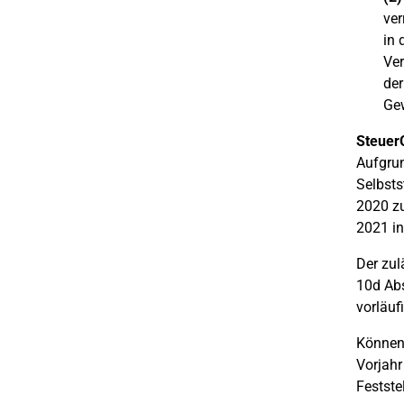
ver
in 
Ver
der
Gew
Steuer
Aufgrun
Selbsts
2020 zu
2021 in
Der zul
10d Abs
vorläuf
Können 
Vorjahr
Festste