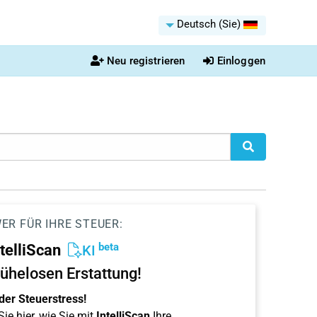
Deutsch (Sie)
Neu registrieren
Einloggen
ER FÜR IHRE STEUER:
beta
ntelliScan
KI
ühelosen Erstattung!
der Steuerstress!
ie hier, wie Sie mit
IntelliScan
Ihre