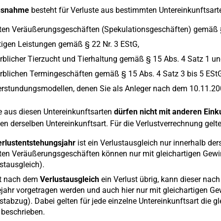
snahme
besteht für Verluste aus bestimmten Untereinkunftsarte
aten Veräußerungsgeschäften (Spekulationsgeschäften) gemäß 
igen Leistungen gemäß § 22 Nr. 3 EStG,
blicher Tierzucht und Tierhaltung gemäß § 15 Abs. 4 Satz 1 un
blichen Termingeschäften gemäß § 15 Abs. 4 Satz 3 bis 5 EStG
rstundungsmodellen, denen Sie als Anleger nach dem 10.11.200
e aus diesen Untereinkunftsarten
dürfen nicht mit anderen Eink
n derselben Untereinkunftsart. Für die Verlustverrechnung gelt
rlustentstehungsjahr
ist ein Verlustausgleich nur innerhalb der
ten Veräußerungsgeschäften können nur mit gleichartigen Gewin
stausgleich).
bt nach dem
Verlustausgleich
ein Verlust übrig, kann dieser nac
jahr vorgetragen werden und auch hier nur mit gleichartigen Ge
stabzug). Dabei gelten für jede einzelne Untereinkunftsart die
 beschrieben.