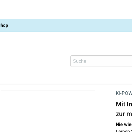
Shop
KI-POW
Mit
I
zur m
Nie wie
Lernen S