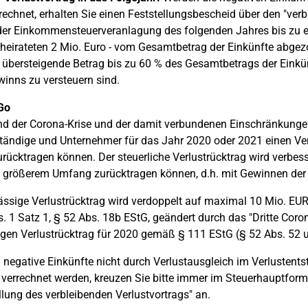
rechnet, erhalten Sie einen Feststellungsbescheid über den "verb
der Einkommensteuerveranlagung des folgenden Jahres bis zu e
heirateten 2 Mio. Euro - vom Gesamtbetrag der Einkünfte abgezog
 übersteigende Betrag bis zu 60 % des Gesamtbetrags der Einkün
inns zu versteuern sind.
Go
d der Corona-Krise und der damit verbundenen Einschränkungen
tändige und Unternehmer für das Jahr 2020 oder 2021 einen Verl
rücktragen können. Der steuerliche Verlustrücktrag wird verbes
 größerem Umfang zurücktragen können, d.h. mit Gewinnen der 
ässige Verlustrücktrag wird verdoppelt auf maximal 10 Mio. E
. 1 Satz 1, § 52 Abs. 18b EStG, geändert durch das "Dritte Coron
igen Verlustrücktrag für 2020 gemäß § 111 EStG (§ 52 Abs. 52 
negative Einkünfte nicht durch Verlustausgleich im Verlustents
 verrechnet werden, kreuzen Sie bitte immer im Steuerhauptformu
llung des verbleibenden Verlustvortrags" an.