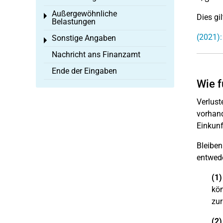
Außergewöhnliche
Toggle menu
Dies gi
Belastungen
(2021):
Sonstige Angaben
Toggle menu
Nachricht ans Finanzamt
Ende der Eingaben
Wie f
Verlust
vorhand
Einkunf
Bleiben
entwede
(1)
kön
zur
(2)