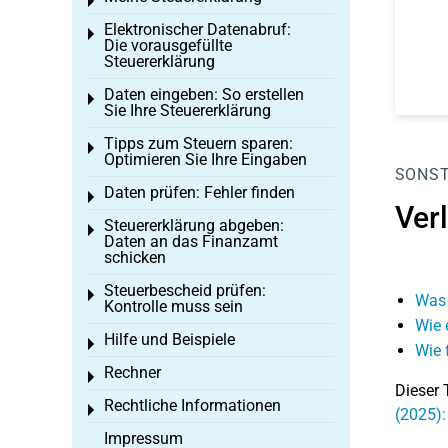
Toggle menu
Elektronischer Datenabruf:
Toggle menu
Die vorausgefüllte
Steuererklärung
Daten eingeben: So erstellen
Toggle menu
Sie Ihre Steuererklärung
Tipps zum Steuern sparen:
Toggle menu
Optimieren Sie Ihre Eingaben
SONST
Daten prüfen: Fehler finden
Toggle menu
Ver
Steuererklärung abgeben:
Toggle menu
Daten an das Finanzamt
schicken
Steuerbescheid prüfen:
Toggle menu
Was 
Kontrolle muss sein
Wie 
Hilfe und Beispiele
Toggle menu
Wie 
Rechner
Toggle menu
Dieser 
Rechtliche Informationen
Toggle menu
(2025)
Impressum