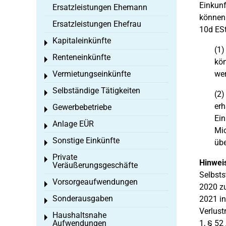
Einkunf
Ersatzleistungen Ehemann
können 
Ersatzleistungen Ehefrau
10d ESt
Kapitaleinkünfte
Toggle menu
(1
Renteneinkünfte
Toggle menu
kön
Vermietungseinkünfte
we
Toggle menu
Selbständige Tätigkeiten
Toggle menu
(2
erh
Gewerbebetriebe
Toggle menu
Ein
Anlage EÜR
Toggle menu
Mio
Sonstige Einkünfte
übe
Toggle menu
Private
Toggle menu
Hinwei
Veräußerungsgeschäfte
Selbsts
Vorsorgeaufwendungen
Toggle menu
2020 zu
Sonderausgaben
2021 in
Toggle menu
Verlust
Haushaltsnahe
Toggle menu
Aufwendungen
1, § 52