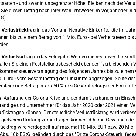
tsarten - und zwar in unbegrenzter Höhe. Bleiben nach der Verlu
Sie diesen Betrag nach Ihrer Wahl entweder im Vorjahr oder in 
G).
)
Verlustrücktrag
in das Vorjahr: Negative Einkünfte, die im Jah
nen bis zu einem Betrag von 1 Mio. Euro - bei Verheirateten bis 
rden.
)
Verlustvortrag
in das Folgejahr: Werden die negativen Einkünfte
alten Sie einen Feststellungsbescheid über den "verbleibenden Ve
kommensteuerveranlagung des folgenden Jahres bis zu einem Ge
. Euro - vom Gesamtbetrag der Einkünfte abgezogen. Sollte der 
rsteigende Betrag bis zu 60 % des Gesamtbetrags der Einkünfte 
s
: Aufgrund der Corona-Krise und der damit verbundenen Einsch
tändige und Unternehmer für das Jahr 2020 oder 2021 einen Verl
rücktragen können. Der steuerliche Verlustrücktrag wird verbes
 größerem Umfang zurücktragen können, d.h. mit Gewinnen der 
rücktrag wird verdoppelt auf maximal 10 Mio. EUR bzw. 20 Mi
 Abs. 18b EStG, geändert durch das "Dritte Corona-Steuerhilfeges