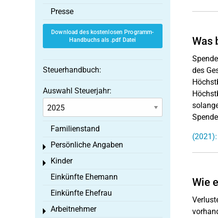
Presse
Download des kostenlosen Programm-
Was 
Handbuchs als .pdf Datei
Spenden
Steuerhandbuch:
des Ge
Höchstb
Auswahl Steuerjahr:
Höchstb
solange
Spenden
Familienstand
(2021):
Persönliche Angaben
Toggle menu
Kinder
Toggle menu
Einkünfte Ehemann
Wie e
Einkünfte Ehefrau
Verlust
Arbeitnehmer
vorhand
Toggle menu