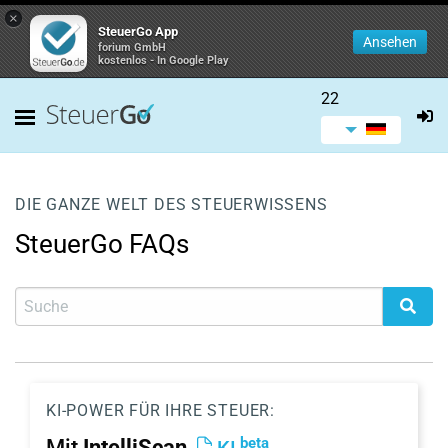
×
SteuerGo App
Ansehen
forium GmbH
kostenlos - In Google Play
22
DIE GANZE WELT DES STEUERWISSENS
SteuerGo FAQs
KI-POWER FÜR IHRE STEUER:
beta
Mit
IntelliScan