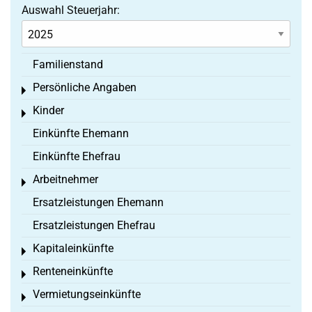
Auswahl Steuerjahr:
Familienstand
Persönliche Angaben
Toggle menu
Kinder
Toggle menu
Einkünfte Ehemann
Einkünfte Ehefrau
Arbeitnehmer
Toggle menu
Ersatzleistungen Ehemann
Ersatzleistungen Ehefrau
Kapitaleinkünfte
Toggle menu
Renteneinkünfte
Toggle menu
Vermietungseinkünfte
Toggle menu