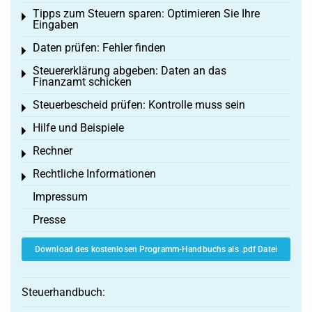
Tipps zum Steuern sparen: Optimieren Sie Ihre
Toggle menu
Eingaben
Daten prüfen: Fehler finden
Toggle menu
Steuererklärung abgeben: Daten an das
Toggle menu
Finanzamt schicken
Steuerbescheid prüfen: Kontrolle muss sein
Toggle menu
Hilfe und Beispiele
Toggle menu
Rechner
Toggle menu
Rechtliche Informationen
Toggle menu
Impressum
Presse
Download des kostenlosen Programm-Handbuchs als .pdf Datei
Steuerhandbuch: