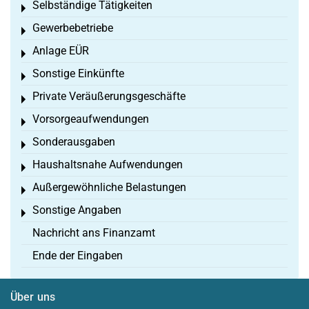
Selbständige Tätigkeiten
Toggle menu
Gewerbebetriebe
Toggle menu
Anlage EÜR
Toggle menu
Sonstige Einkünfte
Toggle menu
Private Veräußerungsgeschäfte
Toggle menu
Vorsorgeaufwendungen
Toggle menu
Sonderausgaben
Toggle menu
Haushaltsnahe Aufwendungen
Toggle menu
Außergewöhnliche Belastungen
Toggle menu
Sonstige Angaben
Toggle menu
Nachricht ans Finanzamt
Ende der Eingaben
Über uns