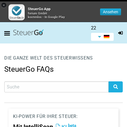
×
SteuerGo App
Ansehen
forium GmbH
kostenlos - In Google Play
22
DIE GANZE WELT DES STEUERWISSENS
SteuerGo FAQs
KI-POWER FÜR IHRE STEUER:
beta
Mit
IntelliScan