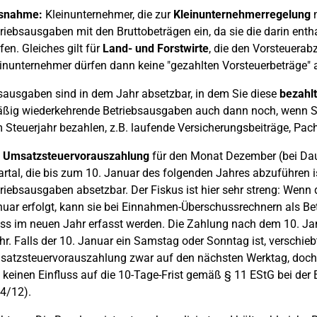
snahme:
Kleinunternehmer, die zur
Kleinunternehmerregelung
n
riebsausgaben mit den Bruttobeträgen ein, da sie die darin enth
fen. Gleiches gilt für
Land- und Forstwirte
, die den Vorsteuera
inunternehmer dürfen dann keine "gezahlten Vorsteuerbeträge"
sausgaben sind in dem Jahr absetzbar, in dem Sie diese
bezahlt
ßig wiederkehrende Betriebsausgaben auch dann noch, wenn Si
 Steuerjahr bezahlen, z.B. laufende Versicherungsbeiträge, Pach
e
Umsatzsteuervorauszahlung
für den Monat Dezember (bei Daue
rtal, die bis zum 10. Januar des folgenden Jahres abzuführen is
riebsausgaben absetzbar. Der Fiskus ist hier sehr streng: Wen
uar erfolgt, kann sie bei Einnahmen-Überschussrechnern als Be
s im neuen Jahr erfasst werden. Die Zahlung nach dem 10. Ja
r. Falls der 10. Januar ein Samstag oder Sonntag ist, verschiebt 
atzsteuervorauszahlung zwar auf den nächsten Werktag, doch 
 keinen Einfluss auf die 10-Tage-Frist gemäß § 11 EStG bei der
4/12).