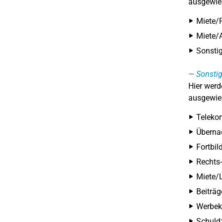
ausgewies
Miete/
Miete/
Sonsti
Sonsti
Hier werd
ausgewies
Teleko
Überna
Fortbil
Rechts
Miete/L
Beiträ
Werbeko
Schuld