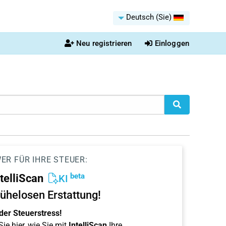
Deutsch (Sie)
Neu registrieren
Einloggen
ER FÜR IHRE STEUER:
beta
ntelliScan
KI
ühelosen Erstattung!
der Steuerstress!
ie hier, wie Sie mit
IntelliScan
Ihre