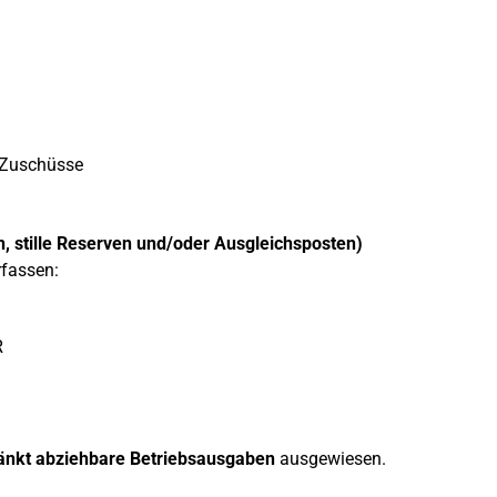
e Zuschüsse
, stille Reserven und/oder Ausgleichsposten)
rfassen:
R
änkt abziehbare Betriebsausgaben
ausgewiesen.