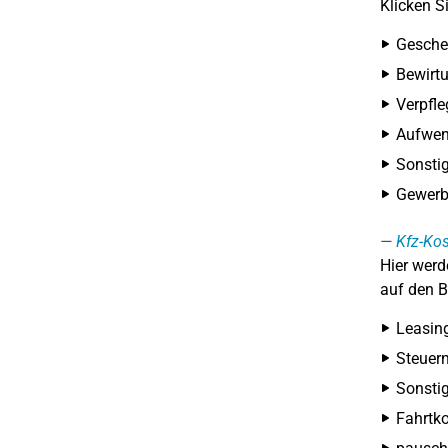
Klicken S
Gesche
Bewirt
Verpfl
Aufwen
Sonsti
Gewerb
Kfz-Kos
Hier werd
auf den B
Leasin
Steuer
Sonstig
Fahrtk