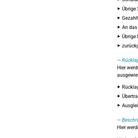
Übrige
Gezahlt
An das 
Übrige
zurückg
Rücklag
Hier werd
ausgewies
Rücklag
Übertra
Ausgle
Beschr
Hier werd