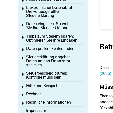
Toggle menu
Elektronischer Datenabruf:
Toggle menu
Die vorausgefüllte
Steuererklärung
Daten eingeben: So erstellen
Toggle menu
Sie Ihre Steuererklärung
Tipps zum Steuern sparen:
Toggle menu
Optimieren Sie Ihre Eingaben
Bet
Daten prüfen: Fehler finden
Toggle menu
Steuererklärung abgeben:
Toggle menu
Daten an das Finanzamt
schicken
Dieser 
Steuerbescheid prüfen:
(2025):
Toggle menu
Kontrolle muss sein
Hilfe und Beispiele
Müss
Toggle menu
Rechner
Toggle menu
Ebenso
angegeb
Rechtliche Informationen
Toggle menu
"Gezahl
Impressum