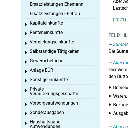
Aber Ac
Ersatzleistungen Ehemann
Lastsch
Ersatzleistungen Ehefrau
(2021):
Kapitaleinkünfte
Toggle menu
Renteneinkünfte
Toggle menu
FELDHI
Vermietungseinkünfte
Toggle menu
Summe 
Selbständige Tätigkeiten
Die
Summ
Toggle menu
Gewerbebetriebe
Toggle menu
Allgem
Hier werd
Anlage EÜR
Toggle menu
den Butto
Sonstige Einkünfte
Toggle menu
Betrieb
Private
Toggle menu
Veräußerungsgeschäfte
Waren, 
Vorsorgeaufwendungen
Toggle menu
Bezoge
Sonderausgaben
Ausgab
Toggle menu
Haushaltsnahe
Toggle menu
Aufwendungen
Absetz