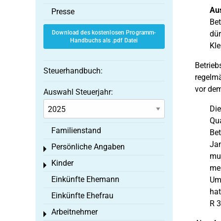
Au
Presse
Bet
Download des kostenlosen Programm-
dür
Handbuchs als .pdf Datei
Kle
Betrieb
Steuerhandbuch:
regelmä
vor dem
Auswahl Steuerjahr:
Di
Qua
Familienstand
Bet
Jan
Persönliche Angaben
Toggle menu
mus
Kinder
Toggle menu
meh
Einkünfte Ehemann
Ums
hat
Einkünfte Ehefrau
R 3
Arbeitnehmer
Toggle menu