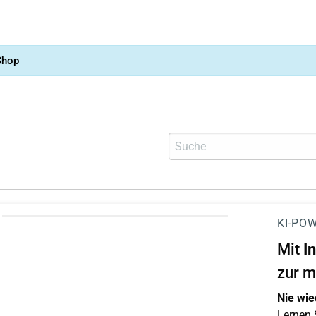
Shop
KI-POW
Mit
I
zur m
Nie wie
Lernen S