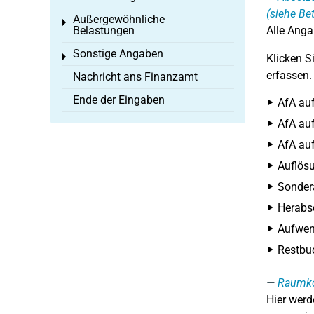
(siehe Be
Außergewöhnliche
Toggle menu
Belastungen
Alle Anga
Sonstige Angaben
Toggle menu
Klicken S
erfassen.
Nachricht ans Finanzamt
Ende der Eingaben
AfA auf
AfA auf
AfA auf
Auflös
Sonder
Herabse
Aufwend
Restbu
Raumko
Hier werd