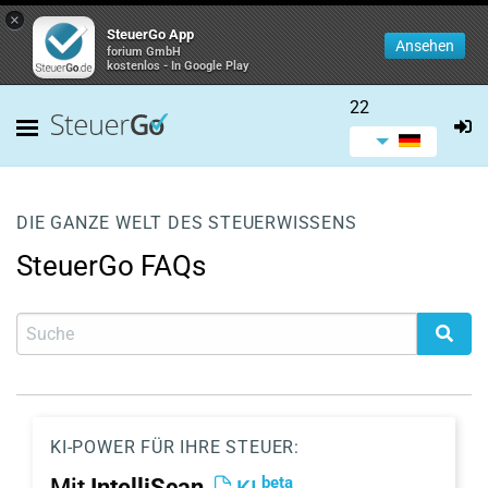
×
SteuerGo App
Ansehen
forium GmbH
kostenlos - In Google Play
22
DIE GANZE WELT DES STEUERWISSENS
SteuerGo FAQs
KI-POWER FÜR IHRE STEUER:
beta
Mit
IntelliScan