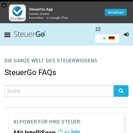
×
SteuerGo App
Ansehen
forium GmbH
kostenlos - In Google Play
22
DIE GANZE WELT DES STEUERWISSENS
SteuerGo FAQs
KI-POWER FÜR IHRE STEUER:
beta
Mit
IntelliScan