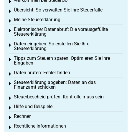
Willkommen bei SteuerGo
Toggle menu
Übersicht: So verwalten Sie Ihre Steuerfälle
Toggle menu
Meine Steuererklärung
Toggle menu
Elektronischer Datenabruf: Die vorausgefüllte
Toggle menu
Steuererklärung
Daten eingeben: So erstellen Sie Ihre
Toggle menu
Steuererklärung
Tipps zum Steuern sparen: Optimieren Sie Ihre
Toggle menu
Eingaben
Daten prüfen: Fehler finden
Toggle menu
Steuererklärung abgeben: Daten an das
Toggle menu
Finanzamt schicken
Steuerbescheid prüfen: Kontrolle muss sein
Toggle menu
Hilfe und Beispiele
Toggle menu
Rechner
Toggle menu
Rechtliche Informationen
Toggle menu