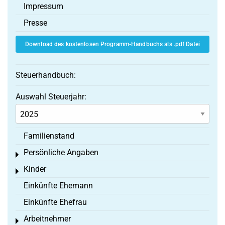
Impressum
Presse
Download des kostenlosen Programm-Handbuchs als .pdf Datei
Steuerhandbuch:
Auswahl Steuerjahr:
Familienstand
Persönliche Angaben
Toggle menu
Kinder
Toggle menu
Einkünfte Ehemann
Einkünfte Ehefrau
Arbeitnehmer
Toggle menu