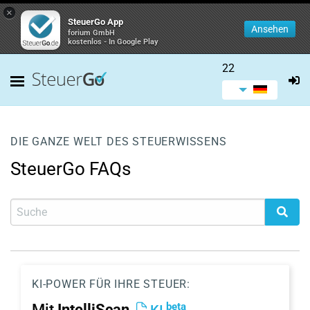
×
SteuerGo App
Ansehen
forium GmbH
kostenlos - In Google Play
22
DIE GANZE WELT DES STEUERWISSENS
SteuerGo FAQs
KI-POWER FÜR IHRE STEUER:
beta
Mit
IntelliScan