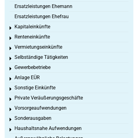
Ersatzleistungen Ehemann
Ersatzleistungen Ehefrau
Kapitaleinkünfte
Toggle menu
Renteneinkünfte
Toggle menu
Vermietungseinkünfte
Toggle menu
Selbständige Tätigkeiten
Toggle menu
Gewerbebetriebe
Toggle menu
Anlage EÜR
Toggle menu
Sonstige Einkünfte
Toggle menu
Private Veräußerungsgeschäfte
Toggle menu
Vorsorgeaufwendungen
Toggle menu
Sonderausgaben
Toggle menu
Haushaltsnahe Aufwendungen
Toggle menu