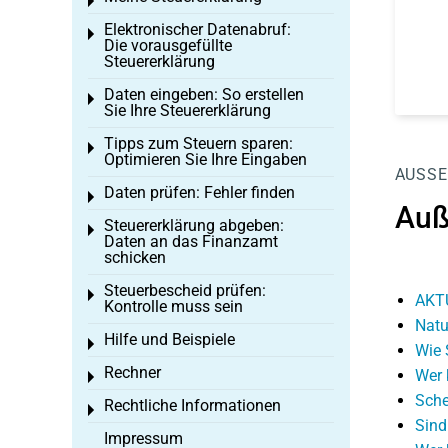
Toggle menu
Elektronischer Datenabruf:
Toggle menu
Die vorausgefüllte
Steuererklärung
Daten eingeben: So erstellen
Toggle menu
Sie Ihre Steuererklärung
Tipps zum Steuern sparen:
Toggle menu
Optimieren Sie Ihre Eingaben
AUSSE
Daten prüfen: Fehler finden
Toggle menu
Auß
Steuererklärung abgeben:
Toggle menu
Daten an das Finanzamt
schicken
Steuerbescheid prüfen:
Toggle menu
AKT
Kontrolle muss sein
Natu
Hilfe und Beispiele
Toggle menu
Wie 
Rechner
Wer 
Toggle menu
Sche
Rechtliche Informationen
Toggle menu
Sind
Impressum