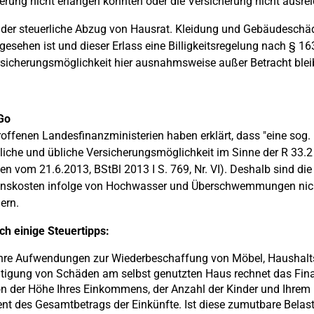
erung nicht erlangen konnten oder die Versicherung nicht ausre
der steuerliche Abzug von Hausrat. Kleidung und Gebäudeschä
gesehen ist und dieser Erlass eine Billigkeitsregelung nach § 16
sicherungsmöglichkeit hier ausnahmsweise außer Betracht blei
Go
roffenen Landesfinanzministerien haben erklärt, dass "eine sog.
iche und übliche Versicherungsmöglichkeit im Sinne der R 33.2 N
en vom 21.6.2013, BStBl 2013 I S. 769, Nr. VI). Deshalb sind d
nskosten infolge von Hochwasser und Überschwemmungen nicht
ern.
ch einige Steuertipps:
Ihre Aufwendungen zur Wiederbeschaffung von Möbel, Haushalt
itigung von Schäden am selbst genutzten Haus rechnet das Fi
on der Höhe Ihres Einkommens, der Anzahl der Kinder und Ihrem 
nt des Gesamtbetrags der Einkünfte. Ist diese zumutbare Belastu