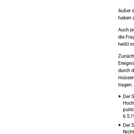
Außer d
haben a
Auch je
die Fra
heißt i
Zunächs
Ereigni
durch d
müssen 
tragen.
Der S
Hochw
polit
6.5,1
Der S
Nicht