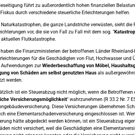
eseitigung führt zu außerordentlich hohen finanziellen Belast
r Fiskus durch verschiedene steuerliche Erleichterungen helfen.
 Naturkatastrophen, die ganze Landstriche verwüsten, sieht die
eichterungen vor, die sie von Fall zu Fall mit dem sog. "
Katastro
 aktuellen Flutkatastrophe.
haben die Finanzministerien der betroffenen Länder Rheinland-
rleichterungen für die Geschädigten von Flut, Hochwasser un
 Aufwendungen zur
Wiederbeschaffung von Möbel, Haushaltsg
igung von Schäden am selbst genutzten Haus
als außergewöhnl
zt werden.
tzlich ist ein Steuerabzug nicht möglich, wenn die Betroffenen 
iche Versicherungsmöglichkeit
" wahrzunehmen (R 33.2 Nr. 7 ES
hngebäudeversicherung. Diese Versicherungen übernehmen Schä
ich eine Elementarschadenversicherung eingeschlossen ist. Wen
erung hätte abgedeckt werden können, ist ein Steuerabzug eigent
äden nicht versichert, weil die Geschädigten eine Elementarver