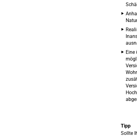
Schäd
Anhal
Natur
Reali
Inan
ausna
Eine 
mögli
Versi
Wohn
zusät
Versi
Hochw
abge
Tipp
Sollte 