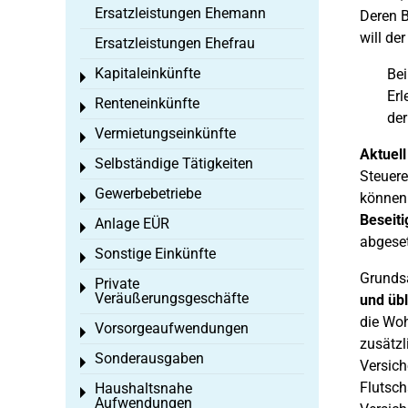
Ersatzleistungen Ehemann
Deren B
will de
Ersatzleistungen Ehefrau
Kapitaleinkünfte
Bei
Toggle menu
Erl
Renteneinkünfte
Toggle menu
der
Vermietungseinkünfte
Toggle menu
Aktuell
Selbständige Tätigkeiten
Toggle menu
Steuere
Gewerbebetriebe
können
Toggle menu
Beseit
Anlage EÜR
Toggle menu
abgeset
Sonstige Einkünfte
Toggle menu
Grundsä
Private
Toggle menu
Veräußerungsgeschäfte
und übl
die Wo
Vorsorgeaufwendungen
Toggle menu
zusätzl
Sonderausgaben
Toggle menu
Versich
Flutsch
Haushaltsnahe
Toggle menu
Aufwendungen