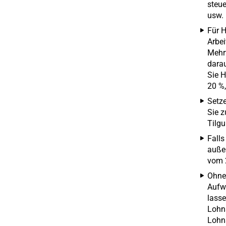
steue
usw.
Für H
Arbei
Mehrw
darau
Sie 
20 %,
Setz
Sie z
Tilgu
Falls
außer
vom 2
Ohne 
Aufw
lasse
Lohn
Lohn