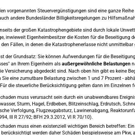
en vorgenannten Steuervergünstigungen sind eine ganze Reihe 
uch andere Bundesländer Billigkeitsregelungen zu Hilfsmaßna
nseits der großen Katastrophengebiete sind durch lokale Unwett
ge, inwieweit Eigenheimbesitzer die Kosten für die Beseitigung
n den Fällen, in denen die Katastrophenerlasse nicht unmittelbar 
t der Grundsatz: Sie können Aufwendungen für die Beseitigu
sses" an Ihrem Eigenheim als
außergewöhnliche Belastungen
na
ie Versicherung abgedeckt sind. Nach oben hin gibt es keine Be
Sie eine zumutbare Belastung zwischen 1 und 7 Prozent - abh
 Für die steuerliche Berücksichtigung gelten dann im Einzelnen
chaden muss verursacht sein durch ein unabwendbares Ereigni
asser, Sturm, Hagel, Erdbeben, Blitzeinschlag, Erdrutsch, Schn
ische Verfolgung, Flugzeugabsturz, Lawinenabgang, Reaktorunf
994, III R 27/92; BFH 29.3.2012, VI R 70/10).
chaden muss einen existenziell wichtigen Bereich betreffen: Ein 
 berücksichtigt werden daher Schäden beispielsweise am Pkw, 