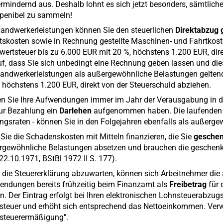
rmindernd aus. Deshalb lohnt es sich jetzt besonders, sämtlich
 penibel zu sammeln!
andwerkerleistungen können Sie den steuerlichen
Direktabzug
tskosten sowie in Rechnung gestellte Maschinen- und Fahrtkost
ertsteuer bis zu 6.000 EUR mit 20 %, höchstens 1.200 EUR, dire
f, dass Sie sich unbedingt eine Rechnung geben lassen und di
Handwerkerleistungen als außergewöhnliche Belastungen gelten
 höchstens 1.200 EUR, direkt von der Steuerschuld abziehen.
en Sie Ihre Aufwendungen immer im Jahr der Verausgabung in d
ur Bezahlung ein
Darlehen
aufgenommen haben. Die laufenden Zi
ngsraten - können Sie in den Folgejahren ebenfalls als außerg
 Sie die Schadenskosten mit Mitteln finanzieren, die Sie
geschen
gewöhnliche Belastungen absetzen und brauchen die geschenkte
2.10.1971, BStBl 1972 II S. 177).
die Steuererklärung abzuwarten, können sich Arbeitnehmer die
endungen bereits frühzeitig beim Finanzamt als
Freibetrag
für 
n. Der Eintrag erfolgt bei Ihren elektronischen Lohnsteuerabzug
steuer und erhöht sich entsprechend das Nettoeinkommen. Verw
steuerermäßigung".