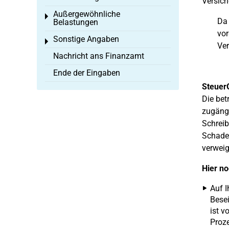
Versich
Außergewöhnliche
Toggle menu
Da 
Belastungen
vor
Sonstige Angaben
Toggle menu
Ver
Nachricht ans Finanzamt
Ende der Eingaben
Steuer
Die bet
zugängl
Schreib
Schade
verweig
Hier no
Auf 
Bese
ist v
Proze