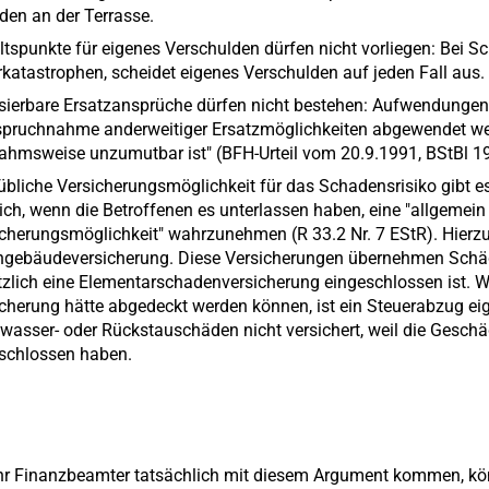
en an der Terrasse.
tspunkte für eigenes Verschulden dürfen nicht vorliegen: Bei 
katastrophen, scheidet eigenes Verschulden auf jeden Fall aus.
sierbare Ersatzansprüche dürfen nicht bestehen: Aufwendungen 
spruchnahme anderweitiger Ersatzmöglichkeiten abgewendet we
hmsweise unzumutbar ist" (BFH-Urteil vom 20.9.1991, BStBl 199
übliche Versicherungsmöglichkeit für das Schadensrisiko gibt es
ch, wenn die Betroffenen es unterlassen haben, eine "allgemein
cherungsmöglichkeit" wahrzunehmen (R 33.2 Nr. 7 EStR). Hierzu
gebäudeversicherung. Diese Versicherungen übernehmen Schäd
zlich eine Elementarschadenversicherung eingeschlossen ist. W
cherung hätte abgedeckt werden können, ist ein Steuerabzug eige
asser- oder Rückstauschäden nicht versichert, weil die Geschä
schlossen haben.
Ihr Finanzbeamter tatsächlich mit diesem Argument kommen, kö