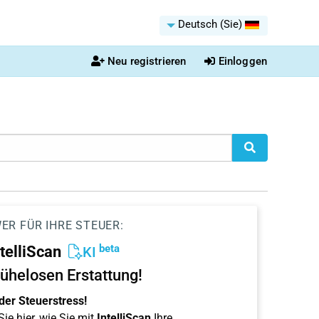
Deutsch (Sie)
Neu registrieren
Einloggen
ER FÜR IHRE STEUER:
beta
ntelliScan
KI
ühelosen Erstattung!
der Steuerstress!
ie hier, wie Sie mit
IntelliScan
Ihre