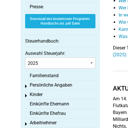
Wer 
Presse
Wer 
In w
Download des kostenlosen Programm-
Wie 
Handbuchs als .pdf Datei
Kann
Was 
Steuerhandbuch:
Dieser 
Auswahl Steuerjahr:
(2025)
Familienstand
Persönliche Angaben
Toggle menu
AKTU
Kinder
Toggle menu
Am 14. 
Einkünfte Ehemann
Flutkat
Bayern 
Einkünfte Ehefrau
Milliar
Arbeitnehmer
Toggle menu
Nichts,