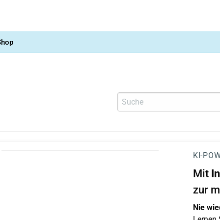
Shop
KI-POW
Mit
I
zur m
Nie wie
Lernen S