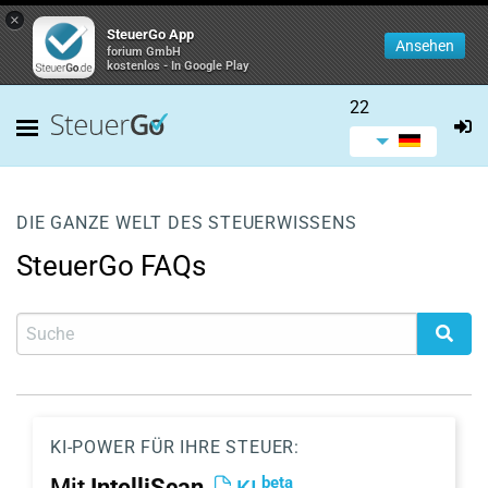
×
SteuerGo App
Ansehen
forium GmbH
kostenlos - In Google Play
22
DIE GANZE WELT DES STEUERWISSENS
SteuerGo FAQs
KI-POWER FÜR IHRE STEUER:
beta
Mit
IntelliScan