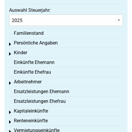
Auswahl Steuerjahr:
Familienstand
Persönliche Angaben
Toggle menu
Kinder
Toggle menu
Einkünfte Ehemann
Einkünfte Ehefrau
Arbeitnehmer
Toggle menu
Ersatzleistungen Ehemann
Ersatzleistungen Ehefrau
Kapitaleinkünfte
Toggle menu
Renteneinkünfte
Toggle menu
Vermietungseinkünfte