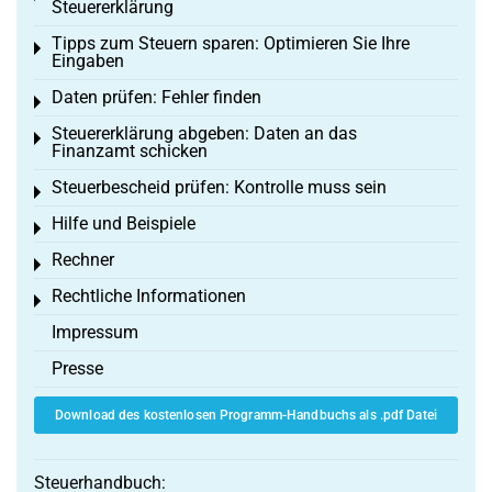
Steuererklärung
Tipps zum Steuern sparen: Optimieren Sie Ihre
Toggle menu
Eingaben
Daten prüfen: Fehler finden
Toggle menu
Steuererklärung abgeben: Daten an das
Toggle menu
Finanzamt schicken
Steuerbescheid prüfen: Kontrolle muss sein
Toggle menu
Hilfe und Beispiele
Toggle menu
Rechner
Toggle menu
Rechtliche Informationen
Toggle menu
Impressum
Presse
Download des kostenlosen Programm-Handbuchs als .pdf Datei
Steuerhandbuch: