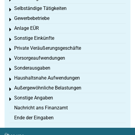
Toggle menu
Selbständige Tätigkeiten
Toggle menu
Gewerbebetriebe
Toggle menu
Anlage EÜR
Toggle menu
Sonstige Einkünfte
Toggle menu
Private Veräußerungsgeschäfte
Toggle menu
Vorsorgeaufwendungen
Toggle menu
Sonderausgaben
Toggle menu
Haushaltsnahe Aufwendungen
Toggle menu
Außergewöhnliche Belastungen
Toggle menu
Sonstige Angaben
Toggle menu
Nachricht ans Finanzamt
Ende der Eingaben