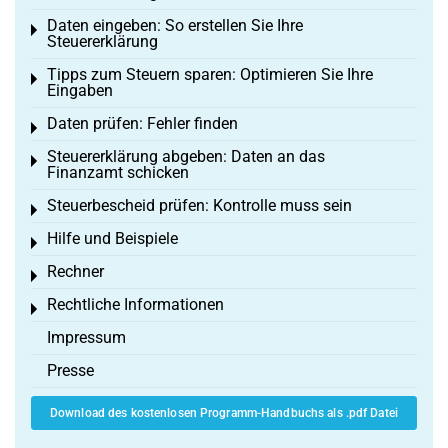
Daten eingeben: So erstellen Sie Ihre
Toggle menu
Steuererklärung
Tipps zum Steuern sparen: Optimieren Sie Ihre
Toggle menu
Eingaben
Daten prüfen: Fehler finden
Toggle menu
Steuererklärung abgeben: Daten an das
Toggle menu
Finanzamt schicken
Steuerbescheid prüfen: Kontrolle muss sein
Toggle menu
Hilfe und Beispiele
Toggle menu
Rechner
Toggle menu
Rechtliche Informationen
Toggle menu
Impressum
Presse
Download des kostenlosen Programm-Handbuchs als .pdf Datei