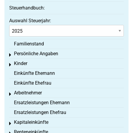
Steuerhandbuch:
Auswahl Steuerjahr:
Familienstand
Persönliche Angaben
Toggle menu
Kinder
Toggle menu
Einkünfte Ehemann
Einkünfte Ehefrau
Arbeitnehmer
Toggle menu
Ersatzleistungen Ehemann
Ersatzleistungen Ehefrau
Kapitaleinkünfte
Toggle menu
Renteneinkünfte