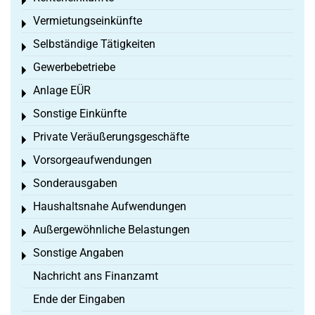
Toggle menu
Vermietungseinkünfte
Toggle menu
Selbständige Tätigkeiten
Toggle menu
Gewerbebetriebe
Toggle menu
Anlage EÜR
Toggle menu
Sonstige Einkünfte
Toggle menu
Private Veräußerungsgeschäfte
Toggle menu
Vorsorgeaufwendungen
Toggle menu
Sonderausgaben
Toggle menu
Haushaltsnahe Aufwendungen
Toggle menu
Außergewöhnliche Belastungen
Toggle menu
Sonstige Angaben
Toggle menu
Nachricht ans Finanzamt
Ende der Eingaben