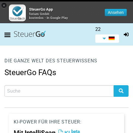
×
SteuerGo App
Ansehen
forium GmbH
kostenlos - In Google Play
22
DIE GANZE WELT DES STEUERWISSENS
SteuerGo FAQs
KI-POWER FÜR IHRE STEUER:
beta
Mit
IntelliScan