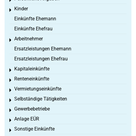
Toggle menu
Kinder
Toggle menu
Einkünfte Ehemann
Einkünfte Ehefrau
Arbeitnehmer
Toggle menu
Ersatzleistungen Ehemann
Ersatzleistungen Ehefrau
Kapitaleinkünfte
Toggle menu
Renteneinkünfte
Toggle menu
Vermietungseinkünfte
Toggle menu
Selbständige Tätigkeiten
Toggle menu
Gewerbebetriebe
Toggle menu
Anlage EÜR
Toggle menu
Sonstige Einkünfte
Toggle menu