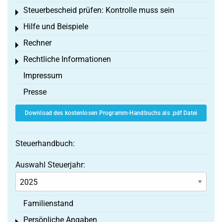
Steuerbescheid prüfen: Kontrolle muss sein
Toggle menu
Hilfe und Beispiele
Toggle menu
Rechner
Toggle menu
Rechtliche Informationen
Toggle menu
Impressum
Presse
Download des kostenlosen Programm-Handbuchs als .pdf Datei
Steuerhandbuch:
Auswahl Steuerjahr:
Familienstand
Persönliche Angaben