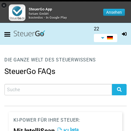
×
SteuerGo App
Ansehen
forium GmbH
kostenlos - In Google Play
22
DIE GANZE WELT DES STEUERWISSENS
SteuerGo FAQs
KI-POWER FÜR IHRE STEUER:
beta
Mit
IntelliScan