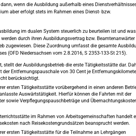
 nur dann, wenn die Ausbildung außerhalb eines Dienstverhältnisse
dium aber erfolgt stets im Rahmen eines Dienst- bzw.
usbildung im dualen System steuerlich zu beurteilen ist und was
 werden durch ihren Ausbildungsvertrag bzw. Beamtenanwärter
rieb zugewiesen. Diese Zuordnung umfasst die gesamte Ausbild
ses (OFD Niedersachsen vom 2.8.2016, S 2353-133-St 215).
stellt der Ausbildungsbetrieb die erste Tätigkeitsstätte dar. Da
it der Entfernungspauschale von 30 Cent je Entfernungskilomete
ht berücksichtigt.
r ersten Tätigkeitsstätte vorübergehend in einen anderen Betri
anlasste Auswärtstätigkeit. Hierfür können die Fahrten mit der
meter sowie Verpflegungspauschbeträge und Übernachtungskoste
errichtsstätte im Rahmen von Arbeitsgemeinschaften handelt e
eisekosten nach Reisekostengrundsätzen beansprucht werden.
er ersten Tätigkeitsstätte für die Teilnahme an Lehrgängen