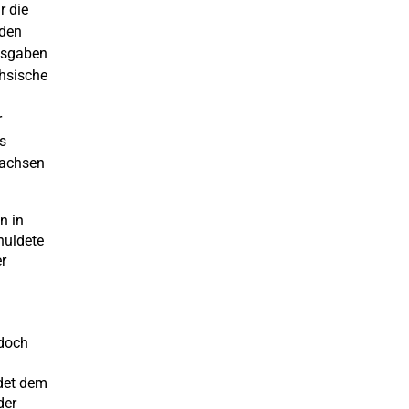
r die
nden
ausgaben
hsische
r
s
sachsen
n in
huldete
r
 doch
ndet dem
der