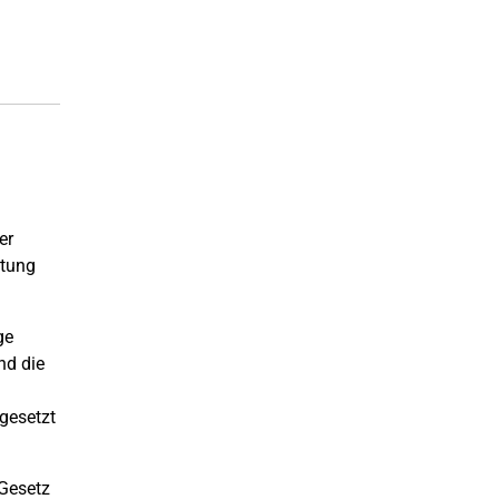
er
ütung
ge
nd die
gesetzt
 Gesetz