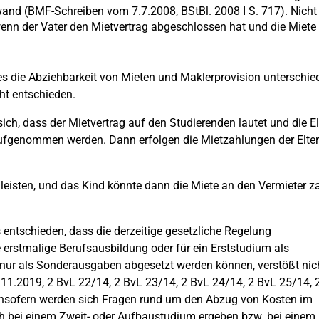
wand (BMF-Schreiben vom 7.7.2008, BStBl. 2008 I S. 717). Nicht
nn der Vater den Mietvertrag abgeschlossen hat und die Miete 
es die Abziehbarkeit von Mieten und Maklerprovision unterschie
cht entschieden.
ich, dass der Mietvertrag auf den Studierenden lautet und die El
 aufgenommen werden. Dann erfolgen die Mietzahlungen der Elte
leisten, und das Kind könnte dann die Miete an den Vermieter z
entschieden, dass die derzeitige gesetzliche Regelung
erstmalige Berufsausbildung oder für ein Erststudium als
 nur als Sonderausgaben abgesetzt werden können, verstößt nic
1.2019, 2 BvL 22/14, 2 BvL 23/14, 2 BvL 24/14, 2 BvL 25/14, 
 Insofern werden sich Fragen rund um den Abzug von Kosten im
bei einem Zweit- oder Aufbaustudium ergeben bzw. bei einem