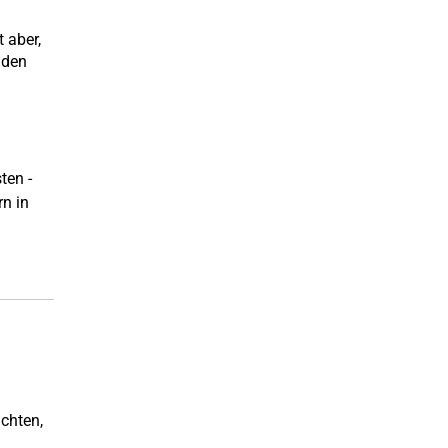
 aber,
 den
ten -
rn in
ichten,