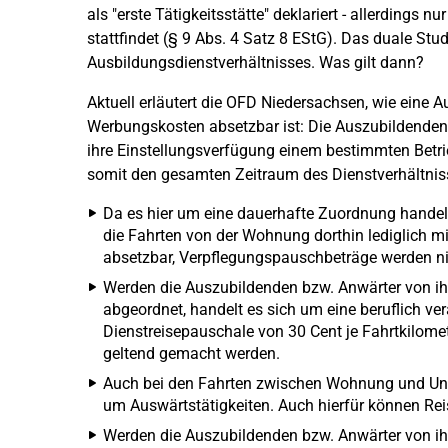
als "erste Tätigkeitsstätte" deklariert - allerdings
stattfindet (§ 9 Abs. 4 Satz 8 EStG). Das duale Stu
Ausbildungsdienstverhältnisses. Was gilt dann?
Aktuell erläutert die OFD Niedersachsen, wie eine A
Werbungskosten absetzbar ist: Die Auszubildenden
ihre Einstellungsverfügung einem bestimmten Bet
somit den gesamten Zeitraum des Dienstverhältnis
Da es hier um eine dauerhafte Zuordnung handelt, 
die Fahrten von der Wohnung dorthin lediglich m
absetzbar, Verpflegungspauschbeträge werden nic
Werden die Auszubildenden bzw. Anwärter von ihre
abgeordnet, handelt es sich um eine beruflich ver
Dienstreisepauschale von 30 Cent je Fahrtkilo
geltend gemacht werden.
Auch bei den Fahrten zwischen Wohnung und Unt
um Auswärtstätigkeiten. Auch hierfür können R
Werden die Auszubildenden bzw. Anwärter von ihr