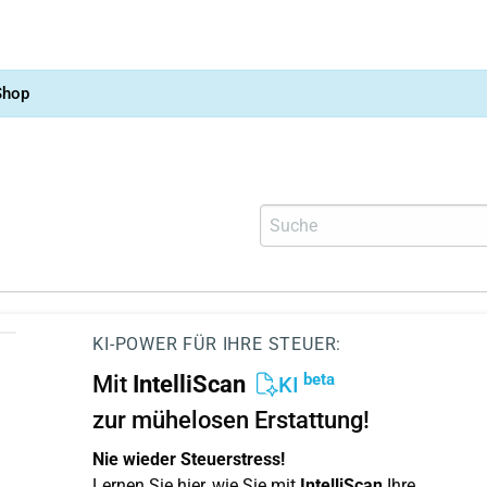
Shop
KI-POWER FÜR IHRE STEUER:
beta
Mit
IntelliScan
KI
zur mühelosen Erstattung!
Nie wieder Steuerstress!
Lernen Sie hier, wie Sie mit
IntelliScan
Ihre