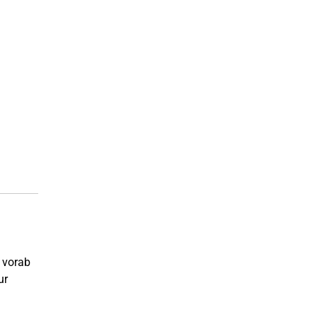
- vorab
ur