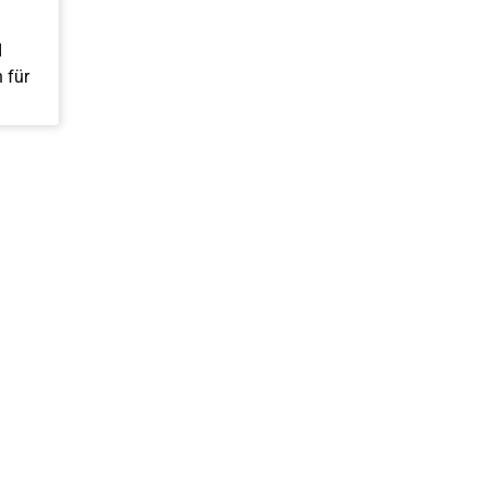
I
 für