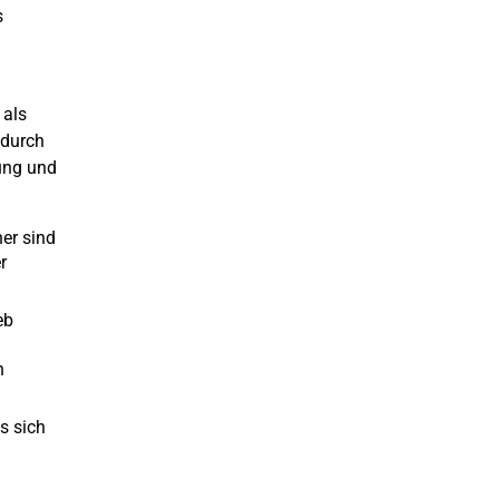
s
 als
 durch
ung und
her sind
r
eb
n
s sich