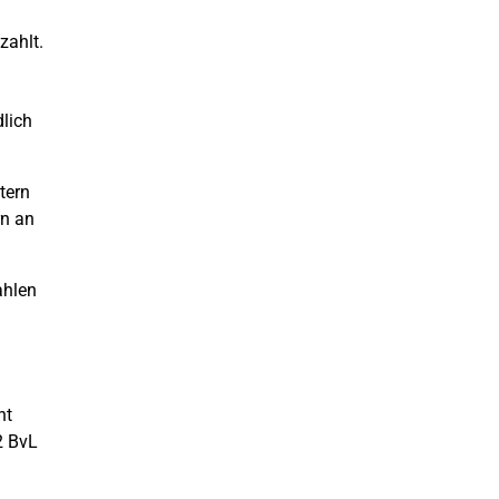
zahlt.
dlich
tern
rn an
ahlen
ht
2 BvL