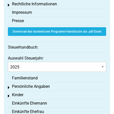
Rechtliche Informationen
Toggle menu
Impressum
Presse
Download des kostenlosen Programm-Handbuchs als .pdf Datei
Steuerhandbuch:
Auswahl Steuerjahr:
Familienstand
Persönliche Angaben
Toggle menu
Kinder
Toggle menu
Einkünfte Ehemann
Einkünfte Ehefrau