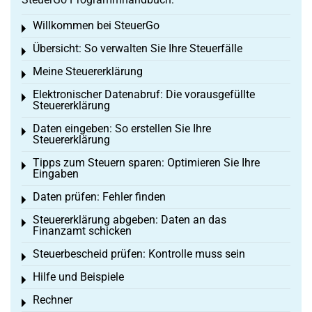
Willkommen bei SteuerGo
Toggle menu
Übersicht: So verwalten Sie Ihre Steuerfälle
Toggle menu
Meine Steuererklärung
Toggle menu
Elektronischer Datenabruf: Die vorausgefüllte
Toggle menu
Steuererklärung
Daten eingeben: So erstellen Sie Ihre
Toggle menu
Steuererklärung
Tipps zum Steuern sparen: Optimieren Sie Ihre
Toggle menu
Eingaben
Daten prüfen: Fehler finden
Toggle menu
Steuererklärung abgeben: Daten an das
Toggle menu
Finanzamt schicken
Steuerbescheid prüfen: Kontrolle muss sein
Toggle menu
Hilfe und Beispiele
Toggle menu
Rechner
Toggle menu