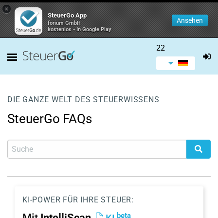
×
SteuerGo App
Ansehen
forium GmbH
kostenlos - In Google Play
22
DIE GANZE WELT DES STEUERWISSENS
SteuerGo FAQs
KI-POWER FÜR IHRE STEUER:
beta
Mit
IntelliScan