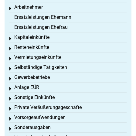
Arbeitnehmer
Toggle menu
Ersatzleistungen Ehemann
Ersatzleistungen Ehefrau
Kapitaleinkünfte
Toggle menu
Renteneinkünfte
Toggle menu
Vermietungseinkünfte
Toggle menu
Selbständige Tätigkeiten
Toggle menu
Gewerbebetriebe
Toggle menu
Anlage EÜR
Toggle menu
Sonstige Einkünfte
Toggle menu
Private Veräußerungsgeschäfte
Toggle menu
Vorsorgeaufwendungen
Toggle menu
Sonderausgaben
Toggle menu