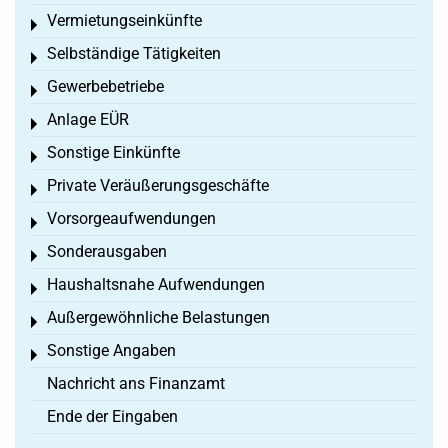
Vermietungseinkünfte
Toggle menu
Selbständige Tätigkeiten
Toggle menu
Gewerbebetriebe
Toggle menu
Anlage EÜR
Toggle menu
Sonstige Einkünfte
Toggle menu
Private Veräußerungsgeschäfte
Toggle menu
Vorsorgeaufwendungen
Toggle menu
Sonderausgaben
Toggle menu
Haushaltsnahe Aufwendungen
Toggle menu
Außergewöhnliche Belastungen
Toggle menu
Sonstige Angaben
Toggle menu
Nachricht ans Finanzamt
Ende der Eingaben