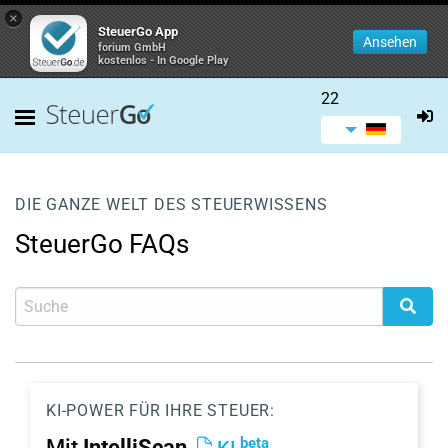
×
SteuerGo App
Ansehen
forium GmbH
kostenlos - In Google Play
22
DIE GANZE WELT DES STEUERWISSENS
SteuerGo FAQs
KI-POWER FÜR IHRE STEUER:
beta
Mit
IntelliScan