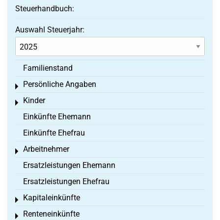
Steuerhandbuch:
Auswahl Steuerjahr:
Familienstand
Persönliche Angaben
Toggle menu
Kinder
Toggle menu
Einkünfte Ehemann
Einkünfte Ehefrau
Arbeitnehmer
Toggle menu
Ersatzleistungen Ehemann
Ersatzleistungen Ehefrau
Kapitaleinkünfte
Toggle menu
Renteneinkünfte
Toggle menu