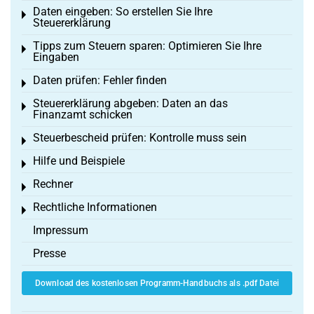
Daten eingeben: So erstellen Sie Ihre
Toggle menu
Steuererklärung
Tipps zum Steuern sparen: Optimieren Sie Ihre
Toggle menu
Eingaben
Daten prüfen: Fehler finden
Toggle menu
Steuererklärung abgeben: Daten an das
Toggle menu
Finanzamt schicken
Steuerbescheid prüfen: Kontrolle muss sein
Toggle menu
Hilfe und Beispiele
Toggle menu
Rechner
Toggle menu
Rechtliche Informationen
Toggle menu
Impressum
Presse
Download des kostenlosen Programm-Handbuchs als .pdf Datei