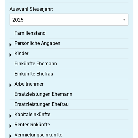
Auswahl Steuerjahr:
Familienstand
Persönliche Angaben
Toggle menu
Kinder
Toggle menu
Einkünfte Ehemann
Einkünfte Ehefrau
Arbeitnehmer
Toggle menu
Ersatzleistungen Ehemann
Ersatzleistungen Ehefrau
Kapitaleinkünfte
Toggle menu
Renteneinkünfte
Toggle menu
Vermietungseinkünfte
Toggle menu