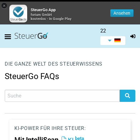
×
SteuerGo App
Ansehen
forium GmbH
kostenlos - In Google Play
22
DIE GANZE WELT DES STEUERWISSENS
SteuerGo FAQs
KI-POWER FÜR IHRE STEUER:
beta
Mit
IntelliScan