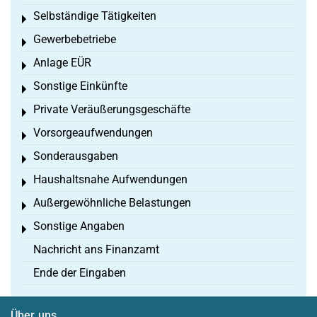
Selbständige Tätigkeiten
Toggle menu
Gewerbebetriebe
Toggle menu
Anlage EÜR
Toggle menu
Sonstige Einkünfte
Toggle menu
Private Veräußerungsgeschäfte
Toggle menu
Vorsorgeaufwendungen
Toggle menu
Sonderausgaben
Toggle menu
Haushaltsnahe Aufwendungen
Toggle menu
Außergewöhnliche Belastungen
Toggle menu
Sonstige Angaben
Toggle menu
Nachricht ans Finanzamt
Ende der Eingaben
Über uns