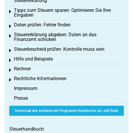
Steuererklärung
Tipps zum Steuern sparen: Optimieren Sie Ihre
Toggle menu
Eingaben
Daten prüfen: Fehler finden
Toggle menu
Steuererklärung abgeben: Daten an das
Toggle menu
Finanzamt schicken
Steuerbescheid prüfen: Kontrolle muss sein
Toggle menu
Hilfe und Beispiele
Toggle menu
Rechner
Toggle menu
Rechtliche Informationen
Toggle menu
Impressum
Presse
Download des kostenlosen Programm-Handbuchs als .pdf Datei
Steuerhandbuch: