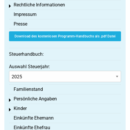
Rechtliche Informationen
Toggle menu
Impressum
Presse
Download des kostenlosen Programm-Handbuchs als .pdf Datei
Steuerhandbuch:
Auswahl Steuerjahr:
Familienstand
Persönliche Angaben
Toggle menu
Kinder
Toggle menu
Einkünfte Ehemann
Einkünfte Ehefrau