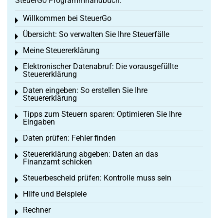
SteuerGo Programmhandbuch:
Willkommen bei SteuerGo
Toggle menu
Übersicht: So verwalten Sie Ihre Steuerfälle
Toggle menu
Meine Steuererklärung
Toggle menu
Elektronischer Datenabruf: Die vorausgefüllte
Toggle menu
Steuererklärung
Daten eingeben: So erstellen Sie Ihre
Toggle menu
Steuererklärung
Tipps zum Steuern sparen: Optimieren Sie Ihre
Toggle menu
Eingaben
Daten prüfen: Fehler finden
Toggle menu
Steuererklärung abgeben: Daten an das
Toggle menu
Finanzamt schicken
Steuerbescheid prüfen: Kontrolle muss sein
Toggle menu
Hilfe und Beispiele
Toggle menu
Rechner
Toggle menu