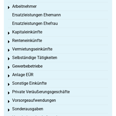
Arbeitnehmer
Toggle menu
Ersatzleistungen Ehemann
Ersatzleistungen Ehefrau
Kapitaleinkünfte
Toggle menu
Renteneinkünfte
Toggle menu
Vermietungseinkünfte
Toggle menu
Selbständige Tätigkeiten
Toggle menu
Gewerbebetriebe
Toggle menu
Anlage EÜR
Toggle menu
Sonstige Einkünfte
Toggle menu
Private Veräußerungsgeschäfte
Toggle menu
Vorsorgeaufwendungen
Toggle menu
Sonderausgaben
Toggle menu