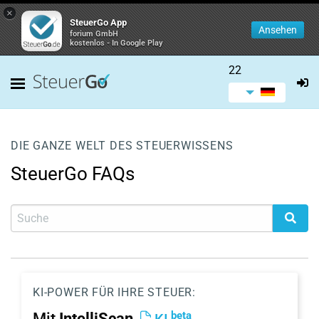
×
SteuerGo App
Ansehen
forium GmbH
kostenlos - In Google Play
22
DIE GANZE WELT DES STEUERWISSENS
SteuerGo FAQs
KI-POWER FÜR IHRE STEUER:
beta
Mit
IntelliScan