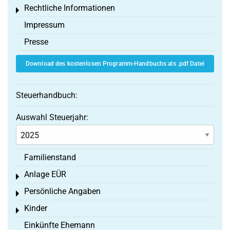
Rechtliche Informationen
Toggle menu
Impressum
Presse
Download des kostenlosen Programm-Handbuchs als .pdf Datei
Steuerhandbuch:
Auswahl Steuerjahr:
Familienstand
Anlage EÜR
Toggle menu
Persönliche Angaben
Toggle menu
Kinder
Toggle menu
Einkünfte Ehemann