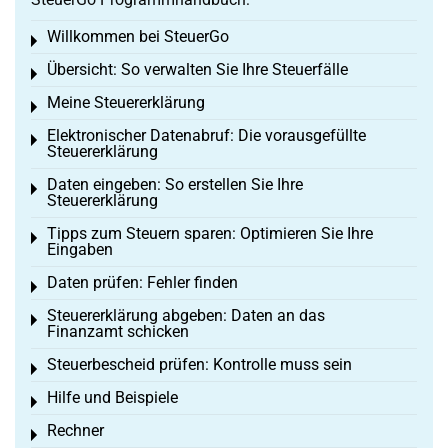
Willkommen bei SteuerGo
Toggle menu
Übersicht: So verwalten Sie Ihre Steuerfälle
Toggle menu
Meine Steuererklärung
Toggle menu
Elektronischer Datenabruf: Die vorausgefüllte
Toggle menu
Steuererklärung
Daten eingeben: So erstellen Sie Ihre
Toggle menu
Steuererklärung
Tipps zum Steuern sparen: Optimieren Sie Ihre
Toggle menu
Eingaben
Daten prüfen: Fehler finden
Toggle menu
Steuererklärung abgeben: Daten an das
Toggle menu
Finanzamt schicken
Steuerbescheid prüfen: Kontrolle muss sein
Toggle menu
Hilfe und Beispiele
Toggle menu
Rechner
Toggle menu