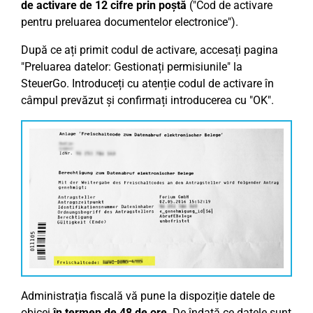
de activare de 12 cifre prin poștă
("Cod de activare
pentru preluarea documentelor electronice").
După ce ați primit codul de activare, accesați pagina
"Preluarea datelor: Gestionați permisiunile" la
SteuerGo. Introduceți cu atenție codul de activare în
câmpul prevăzut și confirmați introducerea cu "OK".
Administrația fiscală vă pune la dispoziție datele de
obicei
în termen de 48 de ore
. De îndată ce datele sunt