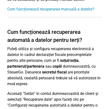
Cum funcționează recuperarea manuală a datelor?
Cum funcționează recuperarea
automată a datelor pentru terți?
Puteți utiliza și configura recuperarea electronică a
datelor în cadrul declarației fiscale precompletate
pentru alte persoane, cum ar fi
soțul/soția
,
partenerul/partenera
sau
copiii
dumneavoastră, cu
SteuerGo. Deoarece
secretul fiscal
are prioritate
absolută, cealaltă persoană trebuie să vă autorizeze în
mod expres.
Accesați "Setări" în contul dumneavoastră de client și
selectați "Recuperare date" apoi faceți clic pe
"Configurați recuperarea automată a datelor pentru o