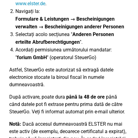
www.elster.de
.
Navigați la:
Formulare & Leistungen → Bescheinigungen
verwalten → Bescheinigungen anderer Personen
Selectați acolo secțiunea "
Anderen Personen
erteilte Abrufberechtigungen
".
Acordați permisiunea următorului mandatar:
"
forium GmbH
" (operatorul SteuerGo)
Astfel, SteuerGo este autorizat să extragă datele
electronice stocate la biroul fiscal în numele
dumneavoastră.
După activare, poate dura
până la 48 de ore
până
când datele pot fi extrase pentru prima dată de către
SteuerGo. Veți fi informat automat prin e-mail ulterior.
Notă:
Dacă accesul dumneavoastră ELSTER nu mai
este activ (de exemplu, deoarece certificatul a expirat),