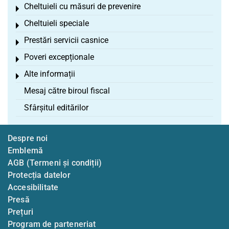
Cheltuieli cu măsuri de prevenire
Toggle menu
Cheltuieli speciale
Toggle menu
Prestări servicii casnice
Toggle menu
Poveri excepționale
Toggle menu
Alte informații
Toggle menu
Mesaj către biroul fiscal
Sfârșitul editărilor
Despre noi
Emblemă
AGB (Termeni și condiții)
Protecția datelor
Accesibilitate
Presă
Prețuri
Program de parteneriat