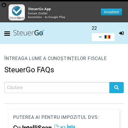
×
SteuerGo App
Ansehen
forium GmbH
kostenlos - In Google Play
22
ÎNTREAGA LUME A CUNOȘTINȚELOR FISCALE
SteuerGo FAQs
PUTEREA AI PENTRU IMPOZITUL DVS:
beta
Cu
IntelliScan