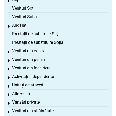
Toggle menu
Venituri Soț
Venituri Soția
Angajat
Toggle menu
Prestații de subtituire Soț
Prestații de substituire Soția
Venituri din capital
Toggle menu
Venituri din pensii
Toggle menu
Venituri din închiriere
Toggle menu
Activități independente
Toggle menu
Unități de afaceri
Toggle menu
Alte venituri
Toggle menu
Vânzări private
Toggle menu
Venituri din străinătate
Toggle menu