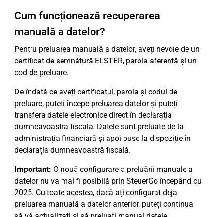
Cum funcționează recuperarea
manuală a datelor?
Pentru preluarea manuală a datelor, aveți nevoie de un
certificat de semnătură ELSTER, parola aferentă și un
cod de preluare.
De îndată ce aveți certificatul, parola și codul de
preluare, puteți începe preluarea datelor și puteți
transfera datele electronice direct în declarația
dumneavoastră fiscală. Datele sunt preluate de la
administrația financiară și apoi puse la dispoziție în
declarația dumneavoastră fiscală.
Important:
O nouă configurare a preluării manuale a
datelor nu va mai fi posibilă prin SteuerGo începând cu
2025. Cu toate acestea, dacă ați configurat deja
preluarea manuală a datelor anterior, puteți continua
să vă actualizați și să preluați manual datele.