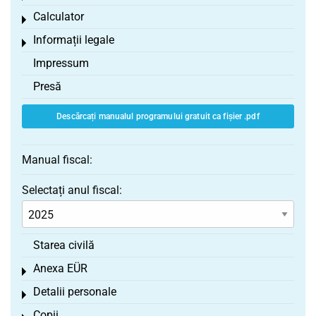
Calculator
Toggle menu
Informații legale
Toggle menu
Impressum
Presă
Descărcați manualul programului gratuit ca fișier .pdf
Manual fiscal:
Selectați anul fiscal:
Starea civilă
Anexa EÜR
Toggle menu
Detalii personale
Toggle menu
Copii