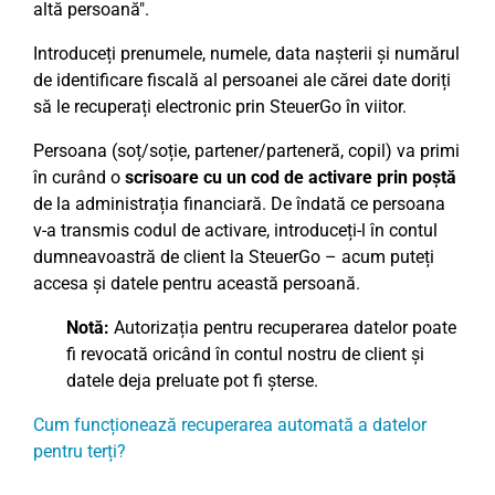
altă persoană".
Introduceți prenumele, numele, data nașterii și numărul
de identificare fiscală al persoanei ale cărei date doriți
să le recuperați electronic prin SteuerGo în viitor.
Persoana (soț/soție, partener/parteneră, copil) va primi
în curând o
scrisoare cu un cod de activare prin poștă
de la administrația financiară. De îndată ce persoana
v-a transmis codul de activare, introduceți-l în contul
dumneavoastră de client la SteuerGo – acum puteți
accesa și datele pentru această persoană.
Notă:
Autorizația pentru recuperarea datelor poate
fi revocată oricând în contul nostru de client și
datele deja preluate pot fi șterse.
Cum funcționează recuperarea automată a datelor
pentru terți?