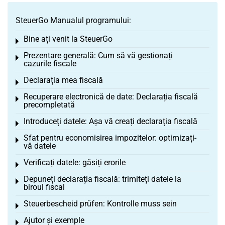
SteuerGo Manualul programului:
Bine ați venit la SteuerGo
Toggle menu
Prezentare generală: Cum să vă gestionați
Toggle menu
cazurile fiscale
Declarația mea fiscală
Toggle menu
Recuperare electronică de date: Declarația fiscală
Toggle menu
precompletată
Introduceți datele: Așa vă creați declarația fiscală
Toggle menu
Sfat pentru economisirea impozitelor: optimizați-
Toggle menu
vă datele
Verificați datele: găsiți erorile
Toggle menu
Depuneți declarația fiscală: trimiteți datele la
Toggle menu
biroul fiscal
Steuerbescheid prüfen: Kontrolle muss sein
Toggle menu
Ajutor și exemple
Toggle menu