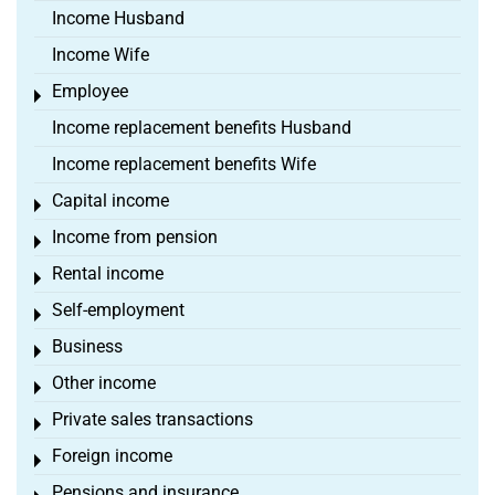
Income Husband
Income Wife
Employee
Toggle menu
Income replacement benefits Husband
Income replacement benefits Wife
Capital income
Toggle menu
Income from pension
Toggle menu
Rental income
Toggle menu
Self-employment
Toggle menu
Business
Toggle menu
Other income
Toggle menu
Private sales transactions
Toggle menu
Foreign income
Toggle menu
Pensions and insurance