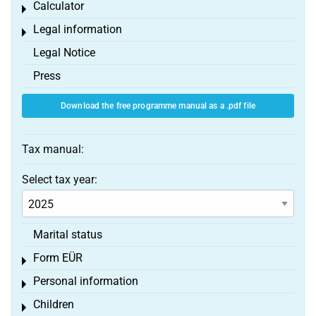
Calculator
Toggle menu
Legal information
Toggle menu
Legal Notice
Press
Download the free programme manual as a .pdf file
Tax manual:
Select tax year:
Marital status
Form EÜR
Toggle menu
Personal information
Toggle menu
Children
Toggle menu