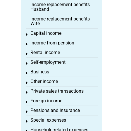
Income replacement benefits
Husband
Income replacement benefits
Wife
Capital income
Toggle menu
Income from pension
Toggle menu
Rental income
Toggle menu
Self-employment
Toggle menu
Business
Toggle menu
Other income
Toggle menu
Private sales transactions
Toggle menu
Foreign income
Toggle menu
Pensions and insurance
Toggle menu
Special expenses
Toggle menu
Household-related expenses