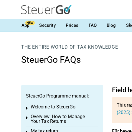
NEW
App
Security
Prices
FAQ
Blog
Sh
THE ENTIRE WORLD OF TAX KNOWLEDGE
SteuerGo FAQs
Field 
SteuerGo Programme manual:
This te
Welcome to SteuerGo
Toggle menu
(2025):
Overview: How to Manage
Toggle menu
Your Tax Returns
My tax return
Für
beweg