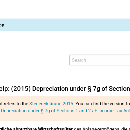
op
help: (2015) Depreciation under § 7g of Sectio
xt refers to the
Steuererklärung 2015
. You can find the version f
 Depreciation under § 7g of Sections 1 and 2 aF Income Tax Act
liche abnutzbare Wirtschaftsgüter
des Anlagevermögens, die a