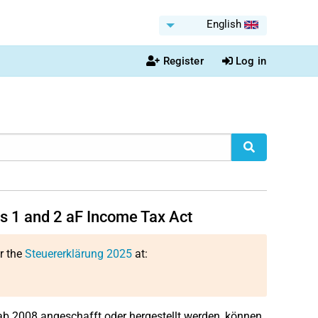
English
Register
Log in
ns 1 and 2 aF Income Tax Act
or the
Steuererklärung 2025
at:
b 2008 angeschafft oder hergestellt werden, können