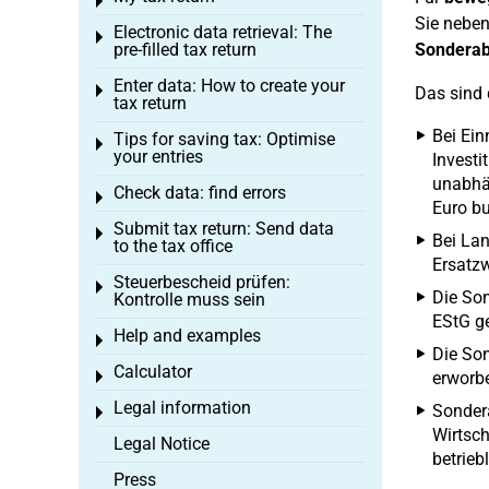
Toggle menu
Sie neben
Electronic data retrieval: The
Toggle menu
pre-filled tax return
Sonderab
Enter data: How to create your
Toggle menu
Das sind 
tax return
Bei Ein
Tips for saving tax: Optimise
Toggle menu
your entries
Investi
unabhä
Check data: find errors
Toggle menu
Euro bu
Submit tax return: Send data
Toggle menu
Bei Lan
to the tax office
Ersatzw
Steuerbescheid prüfen:
Toggle menu
Die Son
Kontrolle muss sein
EStG g
Help and examples
Toggle menu
Die Son
Calculator
Toggle menu
erworbe
Legal information
Sondera
Toggle menu
Wirtsch
Legal Notice
betrieb
Press