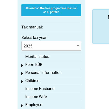
Download the free programme manual
as a .pdf file
Tax manual:
Select tax year:
Marital status
Form EÜR
Toggle menu
Personal information
Toggle menu
Children
Toggle menu
Income Husband
Income Wife
Employee
Toggle menu