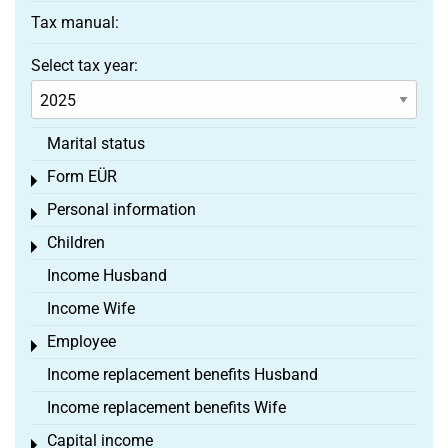
Tax manual:
Select tax year:
Marital status
Form EÜR
Toggle menu
Personal information
Toggle menu
Children
Toggle menu
Income Husband
Income Wife
Employee
Toggle menu
Income replacement benefits Husband
Income replacement benefits Wife
Capital income
Toggle menu