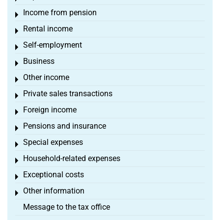
Income from pension
Toggle menu
Rental income
Toggle menu
Self-employment
Toggle menu
Business
Toggle menu
Other income
Toggle menu
Private sales transactions
Toggle menu
Foreign income
Toggle menu
Pensions and insurance
Toggle menu
Special expenses
Toggle menu
Household-related expenses
Toggle menu
Exceptional costs
Toggle menu
Other information
Toggle menu
Message to the tax office