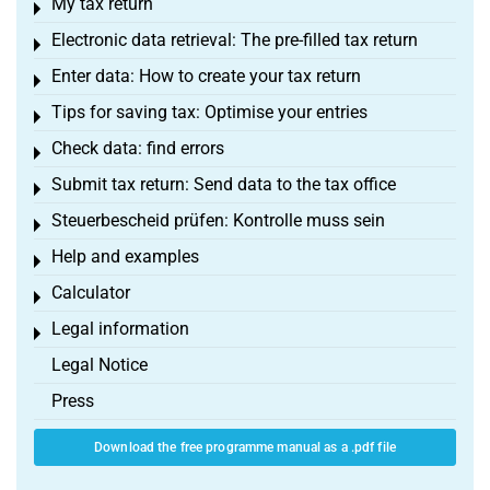
My tax return
Toggle menu
Electronic data retrieval: The pre-filled tax return
Toggle menu
Enter data: How to create your tax return
Toggle menu
Tips for saving tax: Optimise your entries
Toggle menu
Check data: find errors
Toggle menu
Submit tax return: Send data to the tax office
Toggle menu
Steuerbescheid prüfen: Kontrolle muss sein
Toggle menu
Help and examples
Toggle menu
Calculator
Toggle menu
Legal information
Toggle menu
Legal Notice
Press
Download the free programme manual as a .pdf file