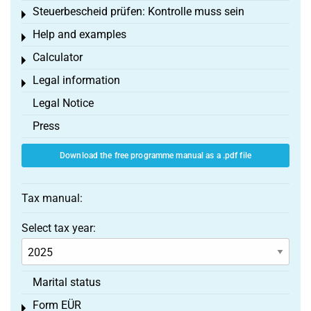
Steuerbescheid prüfen: Kontrolle muss sein
Toggle menu
Help and examples
Toggle menu
Calculator
Toggle menu
Legal information
Toggle menu
Legal Notice
Press
Download the free programme manual as a .pdf file
Tax manual:
Select tax year:
Marital status
Form EÜR
Toggle menu