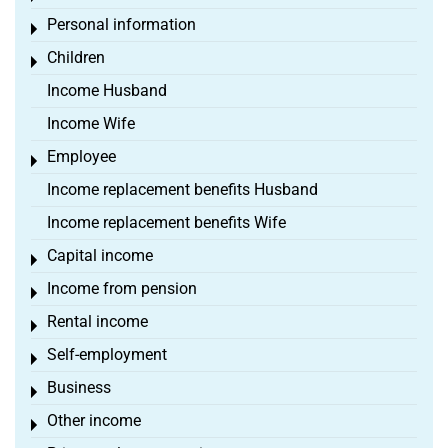
Personal information
Toggle menu
Children
Toggle menu
Income Husband
Income Wife
Employee
Toggle menu
Income replacement benefits Husband
Income replacement benefits Wife
Capital income
Toggle menu
Income from pension
Toggle menu
Rental income
Toggle menu
Self-employment
Toggle menu
Business
Toggle menu
Other income
Toggle menu