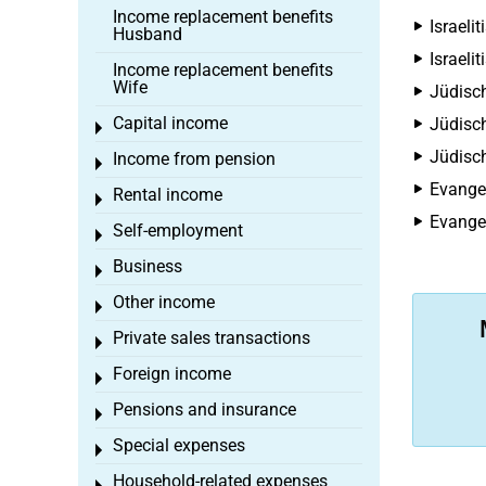
Income replacement benefits
Israel
Husband
Israeli
Income replacement benefits
Wife
Jüdisc
Capital income
Jüdisc
Toggle menu
Jüdisc
Income from pension
Toggle menu
Evangel
Rental income
Toggle menu
Evangel
Self-employment
Toggle menu
Business
Toggle menu
Other income
Toggle menu
Private sales transactions
Toggle menu
Foreign income
Toggle menu
Pensions and insurance
Toggle menu
Special expenses
Toggle menu
Household-related expenses