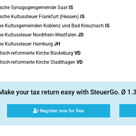
itische Synagogengemeinde Saar
IS
tische Kultussteuer Frankfurt (Hessen)
IS
he Kultusgemeinden Koblenz und Bad Kreuznach
IS
he Kultussteuer Nordrhein-Westfalen
JD
he Kultussteuer Hamburg
JH
isch-reformierte Kirche Bückeburg
VD
isch-reformierte Kirche Stadthagen
VD
Make your tax return easy with SteuerGo. Ø 1.3
Register now for free