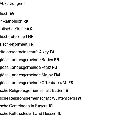
 Abkürzungen:
lisch
EV
h-katholisch
RK
holische Kirche
AK
isch-reformiert
RF
isch-reformiert
FR
eligionsgemeinschaft Alzey
FA
ligiöse Landesgemeinde Baden
FB
igiöse Landesgemeinde Pfalz
FG
ligiöse Landesgemeinde Mainz
FM
ligiöse Landesgemeinde Offenbach/M.
FS
tische Religionsgemeinschaft Baden
IB
tische Religionsgemeinschaft Württemberg
IW
tische Gemeinden in Bayern
IS
tische Kultussteuer Land Hessen
IL