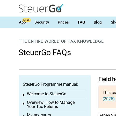
NEW
App
Security
Prices
FAQ
Blog
Sh
THE ENTIRE WORLD OF TAX KNOWLEDGE
SteuerGo FAQs
Field h
SteuerGo Programme manual:
This te
Welcome to SteuerGo
Toggle menu
(2025):
Overview: How to Manage
Toggle menu
Your Tax Returns
My tax return
Geben Sie