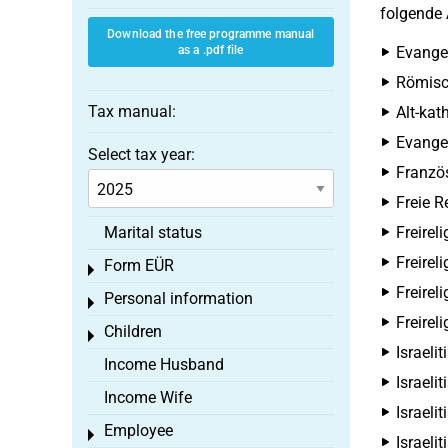
folgende
Download the free programme manual
as a .pdf file
Evange
Römisc
Tax manual:
Alt-kat
Evangel
Select tax year:
Französ
Freie R
Marital status
Freire
Freirel
Form EÜR
Toggle menu
Freire
Personal information
Toggle menu
Freire
Children
Toggle menu
Israeli
Income Husband
Israeli
Income Wife
Israeli
Employee
Toggle menu
Israeli