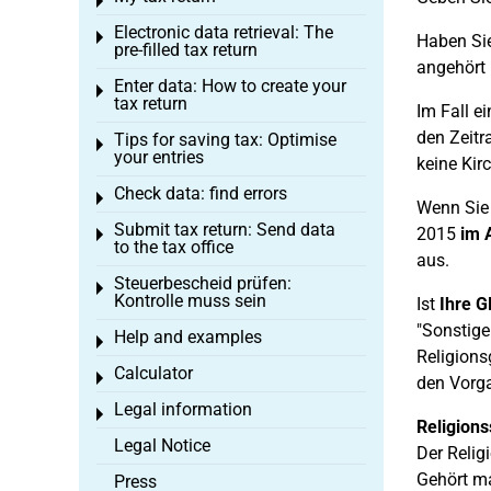
Toggle menu
Electronic data retrieval: The
Toggle menu
Haben Si
pre-filled tax return
angehört
Enter data: How to create your
Toggle menu
tax return
Im Fall e
den Zeitr
Tips for saving tax: Optimise
Toggle menu
your entries
keine Kir
Check data: find errors
Toggle menu
Wenn Sie
Submit tax return: Send data
2015
im 
Toggle menu
to the tax office
aus.
Steuerbescheid prüfen:
Toggle menu
Kontrolle muss sein
Ist
Ihre G
"Sonstige
Help and examples
Toggle menu
Religions
Calculator
Toggle menu
den Vorg
Legal information
Toggle menu
Religions
Legal Notice
Der Relig
Gehört ma
Press