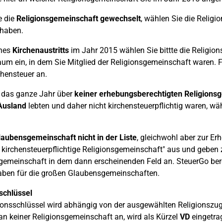
e die
Religionsgemeinschaft gewechselt
, wählen Sie die Relig
 haben.
ines
Kirchenaustritts
im Jahr 2015 wählen Sie bittte die Religion
aum ein, in dem Sie Mitglied der Religionsgemeinschaft waren. 
chensteuer an.
 das ganze Jahr über
keiner erhebungsberechtigten Religions
Ausland
lebten und daher nicht kirchensteuerpflichtig waren, wähl
laubensgemeinschaft nicht in der Liste
, gleichwohl aber zur Er
 kirchensteuerpflichtige Religionsgemeinschaft" aus und geben 
gemeinschaft in dem dann erscheinenden Feld an. SteuerGo bere
aben für die großen Glaubensgemeinschaften.
schlüssel
ionsschlüssel wird abhängig von der ausgewählten Religionszuge
n keiner Religionsgemeinschaft an, wird als Kürzel
VD
eingetrag