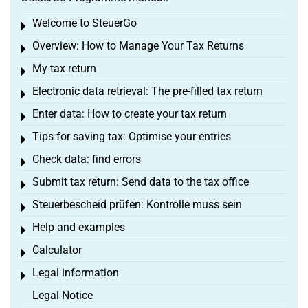
Welcome to SteuerGo
Toggle menu
Overview: How to Manage Your Tax Returns
Toggle menu
My tax return
Toggle menu
Electronic data retrieval: The pre-filled tax return
Toggle menu
Enter data: How to create your tax return
Toggle menu
Tips for saving tax: Optimise your entries
Toggle menu
Check data: find errors
Toggle menu
Submit tax return: Send data to the tax office
Toggle menu
Steuerbescheid prüfen: Kontrolle muss sein
Toggle menu
Help and examples
Toggle menu
Calculator
Toggle menu
Legal information
Toggle menu
Legal Notice