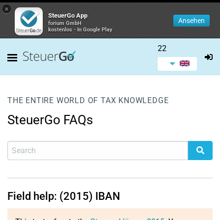
×
SteuerGo App
Ansehen
forium GmbH
kostenlos - In Google Play
22
THE ENTIRE WORLD OF TAX KNOWLEDGE
SteuerGo FAQs
Field help: (2015) IBAN