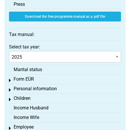
Press
Download the free programme manual as a .pdf file
Tax manual:
Select tax year:
Marital status
Form EÜR
Toggle menu
Personal information
Toggle menu
Children
Toggle menu
Income Husband
Income Wife
Employee
Toggle menu