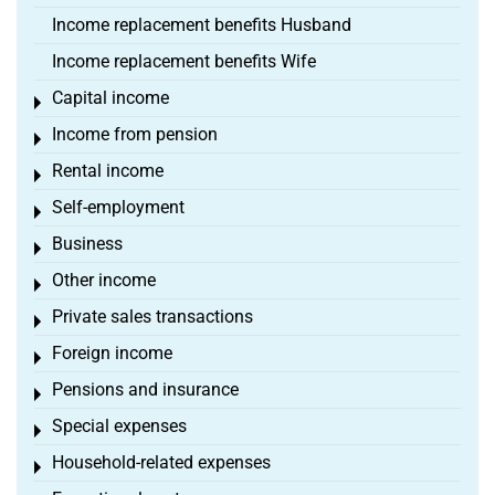
Income replacement benefits Husband
Income replacement benefits Wife
Capital income
Toggle menu
Income from pension
Toggle menu
Rental income
Toggle menu
Self-employment
Toggle menu
Business
Toggle menu
Other income
Toggle menu
Private sales transactions
Toggle menu
Foreign income
Toggle menu
Pensions and insurance
Toggle menu
Special expenses
Toggle menu
Household-related expenses
Toggle menu