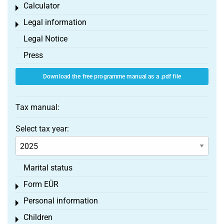
Calculator
Toggle menu
Legal information
Toggle menu
Legal Notice
Press
Download the free programme manual as a .pdf file
Tax manual:
Select tax year:
Marital status
Form EÜR
Toggle menu
Personal information
Toggle menu
Children
Toggle menu