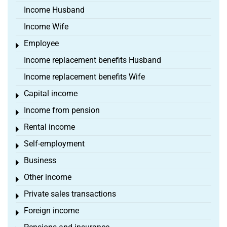
Income Husband
Income Wife
Employee
Toggle menu
Income replacement benefits Husband
Income replacement benefits Wife
Capital income
Toggle menu
Income from pension
Toggle menu
Rental income
Toggle menu
Self-employment
Toggle menu
Business
Toggle menu
Other income
Toggle menu
Private sales transactions
Toggle menu
Foreign income
Toggle menu