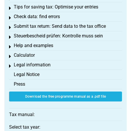
Tips for saving tax: Optimise your entries
Toggle menu
Check data: find errors
Toggle menu
Submit tax return: Send data to the tax office
Toggle menu
Steuerbescheid prüfen: Kontrolle muss sein
Toggle menu
Help and examples
Toggle menu
Calculator
Toggle menu
Legal information
Toggle menu
Legal Notice
Press
Download the free programme manual as a .pdf file
Tax manual:
Select tax year: