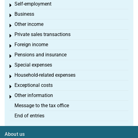
Self-employment
Toggle menu
Business
Toggle menu
Other income
Toggle menu
Private sales transactions
Toggle menu
Foreign income
Toggle menu
Pensions and insurance
Toggle menu
Special expenses
Toggle menu
Household-related expenses
Toggle menu
Exceptional costs
Toggle menu
Other information
Toggle menu
Message to the tax office
End of entries
About us