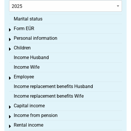
Marital status
Form EÜR
Toggle menu
Personal information
Toggle menu
Children
Toggle menu
Income Husband
Income Wife
Employee
Toggle menu
Income replacement benefits Husband
Income replacement benefits Wife
Capital income
Toggle menu
Income from pension
Toggle menu
Rental income
Toggle menu