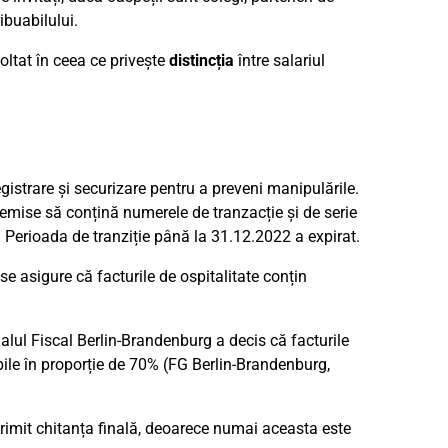
ibuabilului.
oltat în ceea ce privește
distincția
între salariul
gistrare și securizare pentru a preveni manipulările.
emise să conțină numerele de tranzacție și de serie
. Perioada de tranziție până la 31.12.2022 a expirat.
 se asigure că facturile de ospitalitate conțin
alul Fiscal Berlin-Brandenburg a decis că facturile
bile în proporție de 70% (FG Berlin-Brandenburg,
primit chitanța finală, deoarece numai aceasta este