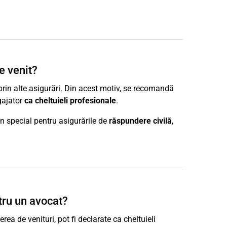
e venit?
prin alte asigurări. Din acest motiv, se recomandă
gajator
ca cheltuieli profesionale
.
 în special pentru asigurările de
răspundere civilă
,
ntru un avocat?
rea de venituri, pot fi declarate ca cheltuieli