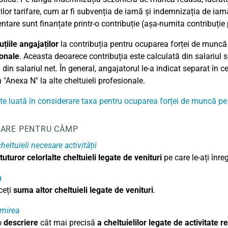
ilor tarifare, cum ar fi subvenția de iarnă și indemnizația de iarn
ntare sunt finanțate printr-o contribuție (așa-numita contribuți
uțiile angajaților
la contribuția pentru ocuparea forței de muncă
onale
. Aceasta deoarece contribuția este calculată din salariul s
 din salariul net. În general, angajatorul le-a indicat separat în c
 "Anexa N" la alte cheltuieli profesionale.
e luată în considerare taxa pentru ocuparea forței de muncă pe
ARE PENTRU CÂMP
cheltuieli necesare activității
 tuturor celorlalte cheltuieli legate de venituri
pe care le-ați înr
a
ceți
suma altor cheltuieli legate de venituri
.
mirea
o
descriere
cât mai precisă
a cheltuielilor legate de activitate 