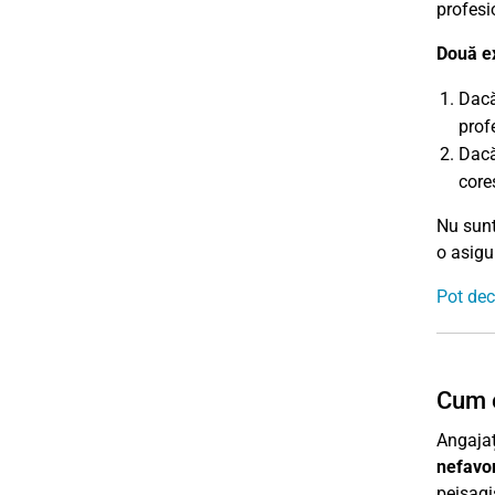
profesi
Două e
Dacă
prof
Dacă
core
Nu sunt
o asigur
Pot dec
Cum e
Angajaț
nefavor
peisagi