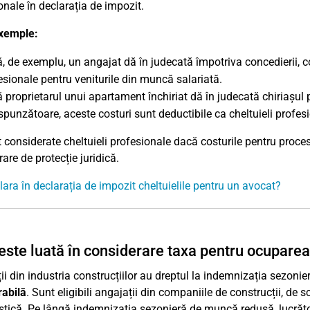
onale în declarația de impozit.
xemple:
, de exemplu, un angajat dă în judecată împotriva concedierii, co
esionale pentru veniturile din muncă salariată.
 proprietarul unui apartament închiriat dă în judecată chiriașul 
spunzătoare, aceste costuri sunt deductibile ca cheltuieli profesio
 considerate cheltuieli profesionale dacă costurile pentru proces
are de protecție juridică.
lara în declarația de impozit cheltuielile pentru un avocat?
ste luată în considerare taxa pentru ocuparea
ii din industria construcțiilor au dreptul la indemnizația sezon
abilă
. Sunt eligibili angajații din companiile de construcții, de s
stică. Pe lângă indemnizația sezonieră de muncă redusă, lucrător