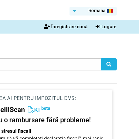
Română
Înregistrare nouă
Logare
EA AI PENTRU IMPOZITUL DVS:
beta
telliScan
KI
u o rambursare fără probleme!
stresul fiscal!
cum să vă completați declarația fiscală mai rapid