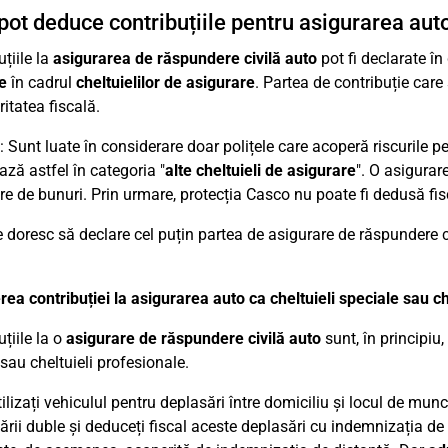
ot deduce contribuțiile pentru asigurarea aut
țiile la
asigurarea de răspundere civilă auto
pot fi declarate în 
e
în cadrul
cheltuielilor de asigurare
. Partea de contribuție care
itatea fiscală.
: Sunt luate în considerare doar polițele care acoperă riscurile p
ază astfel în categoria "
alte cheltuieli de asigurare
". O asigura
re de bunuri. Prin urmare, protecția Casco nu poate fi dedusă fisc
e doresc să declare cel puțin partea de asigurare de răspundere civ
ea contribuției la asigurarea auto ca cheltuieli speciale sau ch
țiile la o
asigurare de răspundere civilă auto
sunt, în principiu,
 sau cheltuieli profesionale.
ilizați vehiculul pentru deplasări între domiciliu și locul de mun
rii duble și deduceți fiscal aceste deplasări cu indemnizația de 