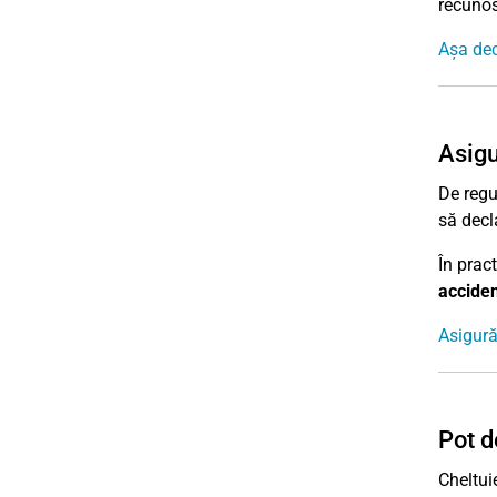
recunos
Așa decl
Asigu
De regu
să decl
În prac
acciden
Asigură
Pot d
Cheltuie