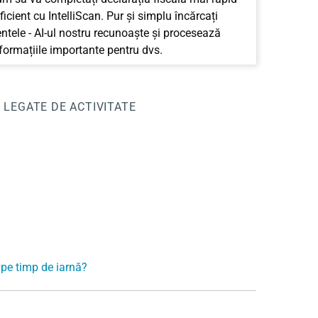
ficient cu IntelliScan. Pur și simplu încărcați
tele - AI-ul nostru recunoaște și procesează
nformațiile importante pentru dvs.
I LEGATE DE ACTIVITATE
 pe timp de iarnă?