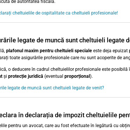
cută de autoritatea fiscală.
arați cheltuielile de ospitalitate ca cheltuieli profesionale!
rările legate de muncă sunt cheltuieli legate d
lă,
plafonul maxim pentru cheltuieli speciale
este deja epuizat 
arați toate asigurările profesionale care nu sunt acoperite de an
tică, o deducere în cadrul cheltuielilor profesionale este posibilă
t
și
protecție juridică
(eventual
proporțional
).
rile legate de muncă sunt cheltuieli legate de venit?
eclara în declarația de impozit cheltuielile pe
lile pentru un avocat, care au fost efectuate în legătură cu obține