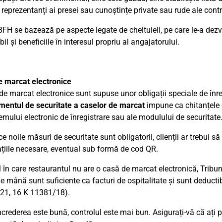
, reprezentanți ai presei sau cunoștințe private sau rude ale contr
 BFH se bazează pe aspecte legate de cheltuieli, pe care le-a dezv
l și beneficiile în interesul propriu al angajatorului.
 marcat electronice
de marcat electronice sunt supuse unor obligații speciale de înre
entul de securitate a caselor de marcat
impune ca chitanțele 
temului electronic de înregistrare sau ale modulului de securitate
 noile măsuri de securitate sunt obligatorii, clienții ar trebui să
țiile necesare, eventual sub formă de cod QR.
l în care restaurantul nu are o casă de marcat electronică, Tribun
de mână sunt suficiente ca facturi de ospitalitate și sunt deducti
21, 16 K 11381/18).
crederea este bună, controlul este mai bun. Asigurați-vă că ați 