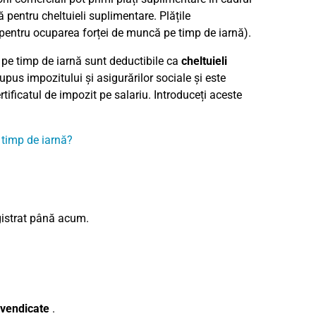
ă pentru cheltuieli suplimentare. Plățile
e pentru ocuparea forței de muncă pe timp de iarnă).
 pe timp de iarnă sunt deductibile ca
cheltuieli
upus impozitului și asigurărilor sociale și este
ertificatul de impozit pe salariu. Introduceți aceste
 timp de iarnă?
egistrat până acum.
revendicate
.