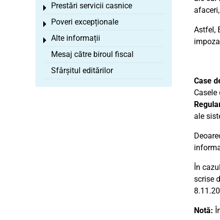
Prestări servicii casnice
Toggle menu
afaceri
Poveri excepționale
Toggle menu
Astfel,
Alte informații
Toggle menu
impozabi
Mesaj către biroul fiscal
Sfârșitul editărilor
Case de
Casele 
Regulam
ale sis
Deoarece
informa
În cazu
scrise 
8.11.20
Notă:
În