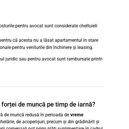
sturile pentru avocat sunt considerate cheltuieli
pentru că acesta nu a lăsat apartamentul în stare
nale pentru veniturile din închiriere și leasing.
ul juridic sau pentru avocat sunt rambursate printr-
 forței de muncă pe timp de iarnă?
ieră de muncă redusă în perioada de
vreme
chelărie, de acoperișuri, precum și din grădinărit și
ii comerciali pot primi plăți suplimentare în cadrul