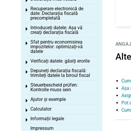
Toggle menu
Recuperare electronică de
Toggle menu
date: Declarația fiscală
precompletată
Introduceți datele: Așa vă
Toggle menu
creați declarația fiscală
Sfat pentru economisirea
Toggle menu
ANGA
impozitelor: optimizați-vă
datele
Alte
Verificați datele: găsiți erorile
Toggle menu
Depuneți declarația fiscală:
Toggle menu
trimiteți datele la biroul fiscal
Cum 
Steuerbescheid prüfen:
Toggle menu
Așa d
Kontrolle muss sein
Asig
Ajutor și exemple
Toggle menu
Pot 
Calculator
Cum 
Toggle menu
Informații legale
Toggle menu
Impressum