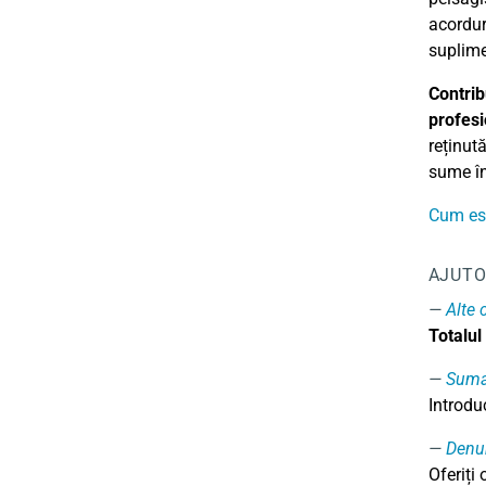
acordur
suplime
Contrib
profesi
reținută
sume în
Cum est
AJUTO
Alte 
Totalul
Sum
Introdu
Denu
Oferiți 