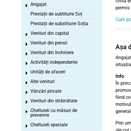
civilă 
Angajat
Toggle menu
permis 
Prestații de subtituire Soț
Cum pot
Prestații de substituire Soția
Venituri din capital
Toggle menu
Venituri din pensii
Toggle menu
Așa d
Venituri din închiriere
Toggle menu
Angajaț
Activități independente
Toggle menu
situați
Unități de afaceri
Toggle menu
Info
Alte venituri
Toggle menu
În prin
promova
Vânzări private
Toggle menu
fiind co
Venituri din străinătate
Toggle menu
motivul
Cheltuieli cu măsuri de
general
Toggle menu
prevenire
Prin ur
Cheltuieli speciale
Toggle menu
ale cui 