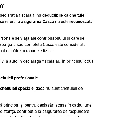
o?
declarația fiscală, fiind
deductibile ca cheltuieli
 se referă la
asigurarea Casco
nu este
recunoscută
ersonale de viață ale contribuabilului și care se
re parțială sau completă Casco este considerată
al de către persoanele fizice.
ilă auto în declarația fiscală au, în principiu, două
eltuieli profesionale
cheltuieli speciale
,
dacă
nu sunt cheltuieli de
că principal și pentru deplasări acasă în cadrul unei
distanță, contribuția la asigurarea de răspundere