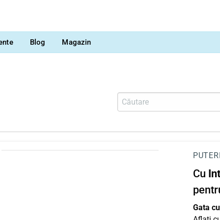
vente
Blog
Magazin
PUTER
Cu
In
pentr
Gata cu 
Aflați 