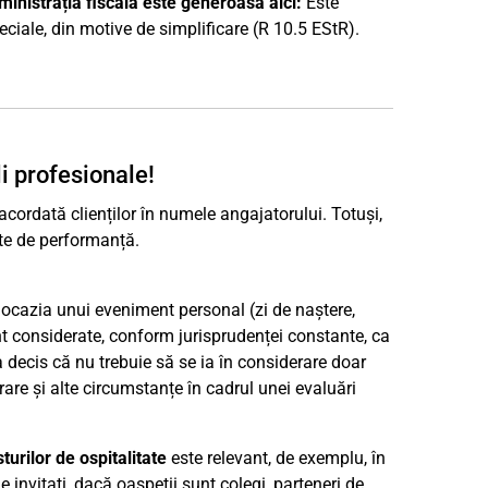
ministrația fiscală este generoasă aici:
Este
eciale, din motive de simplificare (R 10.5 EStR).
li profesionale!
acordată clienților în numele angajatorului. Totuși,
ate de performanță.
u ocazia unui eveniment personal (zi de naștere,
nt considerate, conform jurisprudenței constante, ca
 a decis că nu trebuie să se ia în considerare doar
rare și alte circumstanțe în cadrul unei evaluări
turilor de ospitalitate
este relevant, de exemplu, în
e invitați, dacă oaspeții sunt colegi, parteneri de