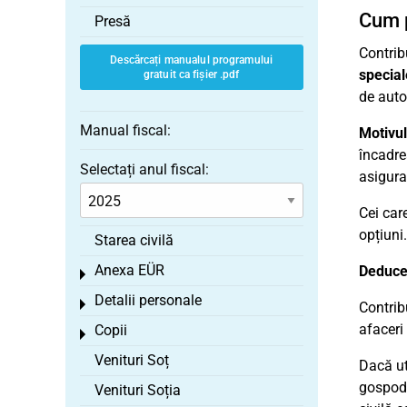
Cum p
Presă
Contribu
Descărcați manualul programului
special
gratuit ca fișier .pdf
de autor
Manual fiscal:
Motivul
încadre
Selectați anul fiscal:
asigura
Cei car
opțiuni.
Starea civilă
Anexa EÜR
Deducer
Toggle menu
Detalii personale
Toggle menu
Contribu
afaceri
Copii
Toggle menu
Venituri Soț
Dacă ut
gospodă
Venituri Soția