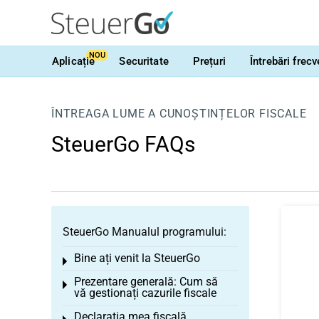
NOU
Aplicație
Securitate
Prețuri
Întrebări frec
ÎNTREAGA LUME A CUNOȘTINȚELOR FISCALE
SteuerGo FAQs
SteuerGo Manualul programului:
Bine ați venit la SteuerGo
Toggle menu
Prezentare generală: Cum să
Toggle menu
vă gestionați cazurile fiscale
Declarația mea fiscală