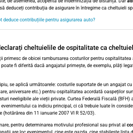
este, de asemenea, acoperită de indemnizația de distanță. Dar
ad
să deduceți contribuția de asigurare în întregime ca cheltuieli sp
 deduce contribuțiile pentru asigurarea auto?
eclarați cheltuielile de ospitalitate ca cheltuie
ii primesc de obicei rambursarea costurilor pentru ospitalitatea 
a poate fi diferită dacă angajatul primește, de exemplu, plăți leg
cipiu, se aplică următoarele: costurile suportate de un angajat c
re, aniversare etc.) pentru ospitalitatea acordată oaspeților su
sturi neeligibile ale vieții private. Curtea Federală Fiscală (BFH)
 evenimentului ca indiciu principal, ci că trebuie luate în conside
e (hotărârea din 11 ianuarie 2007 VI R 52/03).
mare, pentru determinarea motivului profesional sau privat al
cos
spații are loc evenimentul, cine este gazda, cine stabilește lista d