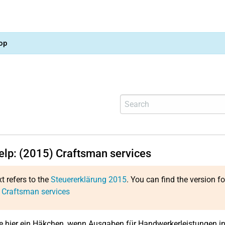
op
help: (2015) Craftsman services
xt refers to the
Steuererklärung 2015
. You can find the version f
 Craftsman services
e hier ein Häkchen, wenn Ausgaben für Handwerkerleistungen i