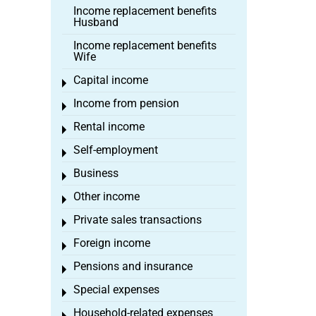
Income replacement benefits
Husband
Income replacement benefits
Wife
Capital income
Toggle menu
Income from pension
Toggle menu
Rental income
Toggle menu
Self-employment
Toggle menu
Business
Toggle menu
Other income
Toggle menu
Private sales transactions
Toggle menu
Foreign income
Toggle menu
Pensions and insurance
Toggle menu
Special expenses
Toggle menu
Household-related expenses