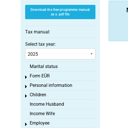
Download the free programme manual
as a .pdf file
Tax manual:
Select tax year:
Marital status
Form EÜR
Toggle menu
Personal information
Toggle menu
Children
Toggle menu
Income Husband
Income Wife
Employee
Toggle menu