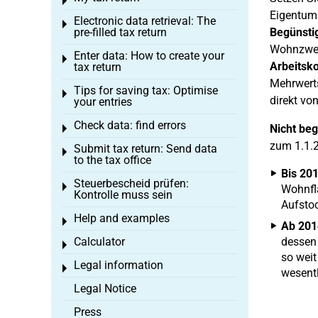
Toggle menu
Eigentum
Electronic data retrieval: The
Toggle menu
pre-filled tax return
Begünstig
Wohnzwec
Enter data: How to create your
Toggle menu
Arbeitsk
tax return
Mehrwert
Tips for saving tax: Optimise
Toggle menu
direkt vo
your entries
Check data: find errors
Nicht beg
Toggle menu
zum 1.1.2
Submit tax return: Send data
Toggle menu
to the tax office
Bis 20
Steuerbescheid prüfen:
Toggle menu
Wohnflä
Kontrolle muss sein
Aufstoc
Help and examples
Toggle menu
Ab 201
Calculator
dessen 
Toggle menu
so weit
Legal information
Toggle menu
wesentl
Legal Notice
Press