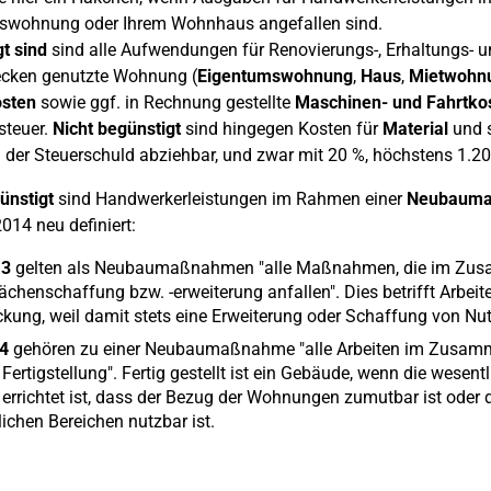
swohnung oder Ihrem Wohnhaus angefallen sind.
t sind
sind alle Aufwendungen für Renovierungs-, Erhaltungs-
ken genutzte Wohnung (
Eigentumswohnung
,
Haus
,
Mietwohn
osten
sowie ggf. in Rechnung gestellte
Maschinen- und Fahrtko
steuer.
Nicht begünstigt
sind hingegen Kosten für
Material
und s
n der Steuerschuld abziehbar, und zwar mit 20 %, höchstens 1.20
ünstigt
sind Handwerkerleistungen im Rahmen einer
Neubaum
014 neu definiert:
13
gelten als Neubaumaßnahmen "alle Maßnahmen, die im Zusa
chenschaffung bzw. -erweiterung anfallen". Dies betrifft Arbei
kung, weil damit stets eine Erweiterung oder Schaffung von Nut
4
gehören zu einer Neubaumaßnahme "alle Arbeiten im Zusamme
Fertigstellung". Fertig gestellt ist ein Gebäude, wenn die wese
 errichtet ist, dass der Bezug der Wohnungen zumutbar ist oder d
ichen Bereichen nutzbar ist.