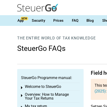
NEW
App
Security
Prices
FAQ
Blog
Sh
THE ENTIRE WORLD OF TAX KNOWLEDGE
SteuerGo FAQs
Field 
SteuerGo Programme manual:
This te
Welcome to SteuerGo
Toggle menu
(2025):
Overview: How to Manage
Toggle menu
Your Tax Returns
My tax return
Setzen Si