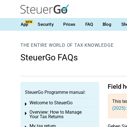
NEW
App
Security
Prices
FAQ
Blog
Sh
THE ENTIRE WORLD OF TAX KNOWLEDGE
SteuerGo FAQs
Field 
SteuerGo Programme manual:
This te
Welcome to SteuerGo
Toggle menu
(2025):
Overview: How to Manage
Toggle menu
Your Tax Returns
My tax return
Geben Sie