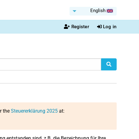
English
Register
Log in
or the
Steuererklärung 2025
at:
ng entstanden sind, z.B. die Bezeichnung für Ihre