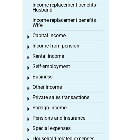
Income replacement benefits
Husband
Income replacement benefits
Wife
Capital income
Toggle menu
Income from pension
Toggle menu
Rental income
Toggle menu
Self-employment
Toggle menu
Business
Toggle menu
Other income
Toggle menu
Private sales transactions
Toggle menu
Foreign income
Toggle menu
Pensions and insurance
Toggle menu
Special expenses
Toggle menu
Household-related expenses