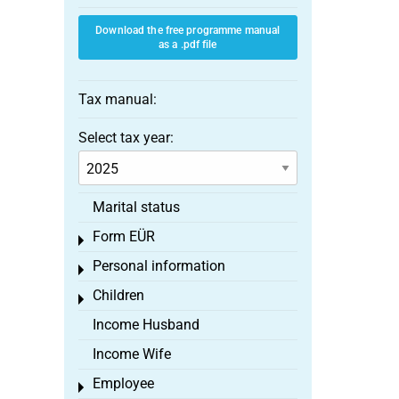
Download the free programme manual
as a .pdf file
Tax manual:
Select tax year:
Marital status
Form EÜR
Toggle menu
Personal information
Toggle menu
Children
Toggle menu
Income Husband
Income Wife
Employee
Toggle menu