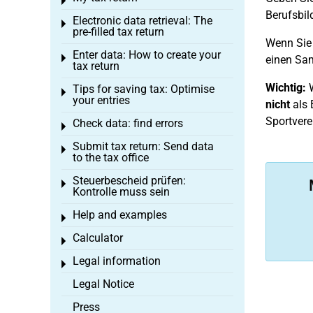
Toggle menu
Berufsbi
Electronic data retrieval: The
Toggle menu
pre-filled tax return
Wenn Sie 
Enter data: How to create your
Toggle menu
einen Sam
tax return
Wichtig:
W
Tips for saving tax: Optimise
Toggle menu
your entries
nicht
als 
Sportvere
Check data: find errors
Toggle menu
Submit tax return: Send data
Toggle menu
to the tax office
Steuerbescheid prüfen:
Toggle menu
Kontrolle muss sein
Help and examples
Toggle menu
Calculator
Toggle menu
Legal information
Toggle menu
Legal Notice
Press