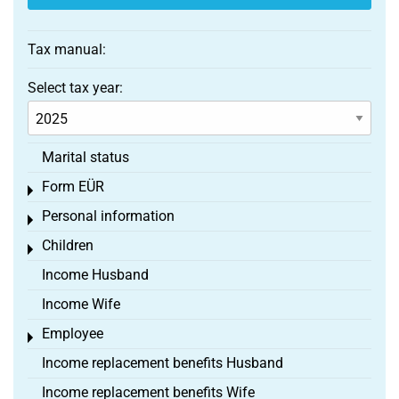
Tax manual:
Select tax year:
Marital status
Form EÜR
Toggle menu
Personal information
Toggle menu
Children
Toggle menu
Income Husband
Income Wife
Employee
Toggle menu
Income replacement benefits Husband
Income replacement benefits Wife