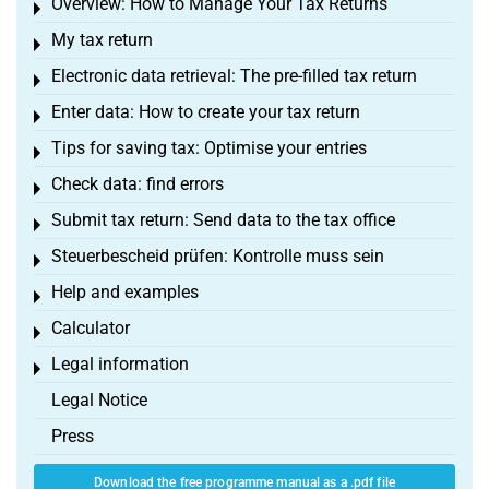
Overview: How to Manage Your Tax Returns
Toggle menu
My tax return
Toggle menu
Electronic data retrieval: The pre-filled tax return
Toggle menu
Enter data: How to create your tax return
Toggle menu
Tips for saving tax: Optimise your entries
Toggle menu
Check data: find errors
Toggle menu
Submit tax return: Send data to the tax office
Toggle menu
Steuerbescheid prüfen: Kontrolle muss sein
Toggle menu
Help and examples
Toggle menu
Calculator
Toggle menu
Legal information
Toggle menu
Legal Notice
Press
Download the free programme manual as a .pdf file