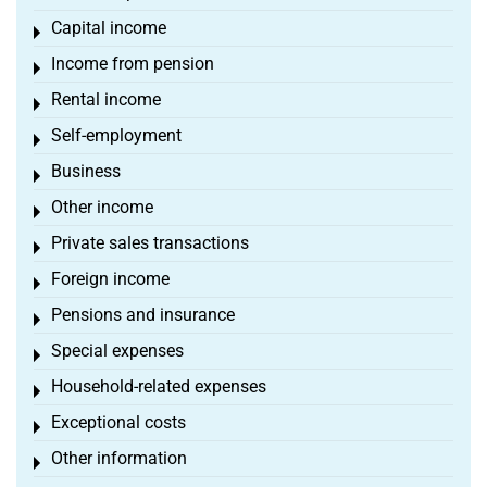
Capital income
Toggle menu
Income from pension
Toggle menu
Rental income
Toggle menu
Self-employment
Toggle menu
Business
Toggle menu
Other income
Toggle menu
Private sales transactions
Toggle menu
Foreign income
Toggle menu
Pensions and insurance
Toggle menu
Special expenses
Toggle menu
Household-related expenses
Toggle menu
Exceptional costs
Toggle menu
Other information
Toggle menu