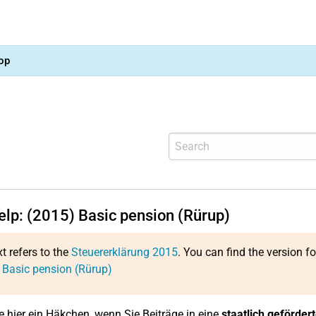
op
help: (2015) Basic pension (Rürup)
xt refers to the
Steuererklärung 2015
. You can find the version f
 Basic pension (Rürup)
e hier ein Häkchen, wenn Sie Beiträge in eine
staatlich geförder