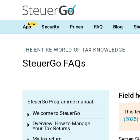
NEW
App
Security
Prices
FAQ
Blog
Sh
THE ENTIRE WORLD OF TAX KNOWLEDGE
SteuerGo FAQs
Field 
SteuerGo Programme manual:
This te
Welcome to SteuerGo
Toggle menu
(2025):
Overview: How to Manage
Toggle menu
Your Tax Returns
My tax return
Setzen Si