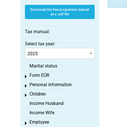
Download the free programme manual
as a .pdf file
Tax manual:
Select tax year:
Marital status
Form EÜR
Toggle menu
Personal information
Toggle menu
Children
Toggle menu
Income Husband
Income Wife
Employee
Toggle menu