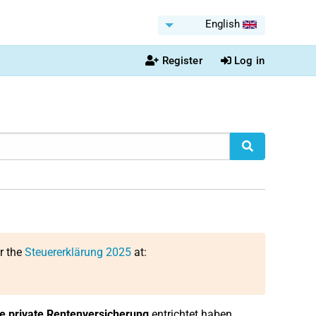
English
Register
Log in
or the
Steuererklärung 2025
at:
te private Rentenversicherung
entrichtet haben.