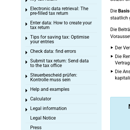
Toggle menu
Electronic data retrieval: The
Toggle menu
Die
Basis
pre-filled tax return
staatlich
Enter data: How to create your
Toggle menu
tax return
Die Beitr
Vorausse
Tips for saving tax: Optimise
Toggle menu
your entries
Der Ver
Check data: find errors
Toggle menu
Die Ren
Submit tax return: Send data
Toggle menu
Vertra
to the tax office
Die Ans
Steuerbescheid prüfen:
Toggle menu
kapital
Kontrolle muss sein
Help and examples
Toggle menu
Calculator
Toggle menu
Legal information
Toggle menu
Legal Notice
Press