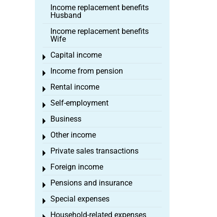
Income replacement benefits
Husband
Income replacement benefits
Wife
Capital income
Toggle menu
Income from pension
Toggle menu
Rental income
Toggle menu
Self-employment
Toggle menu
Business
Toggle menu
Other income
Toggle menu
Private sales transactions
Toggle menu
Foreign income
Toggle menu
Pensions and insurance
Toggle menu
Special expenses
Toggle menu
Household-related expenses