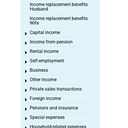
Income replacement benefits
Husband
Income replacement benefits
Wife
Capital income
Toggle menu
Income from pension
Toggle menu
Rental income
Toggle menu
Self-employment
Toggle menu
Business
Toggle menu
Other income
Toggle menu
Private sales transactions
Toggle menu
Foreign income
Toggle menu
Pensions and insurance
Toggle menu
Special expenses
Toggle menu
Household-related expenses