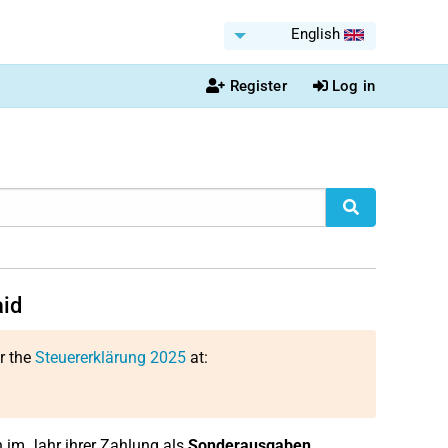
English
Register
Log in
aid
or the
Steuererklärung 2025
at:
 im Jahr ihrer Zahlung als
Sonderausgaben