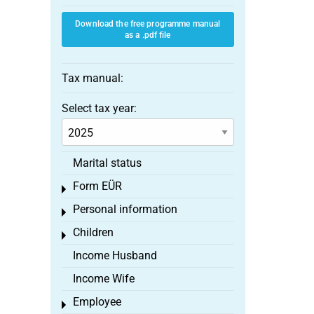
Download the free programme manual
as a .pdf file
Tax manual:
Select tax year:
Marital status
Form EÜR
Toggle menu
Personal information
Toggle menu
Children
Toggle menu
Income Husband
Income Wife
Employee
Toggle menu