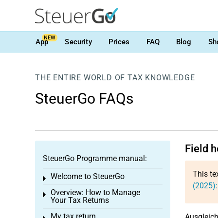
NEW
App
Security
Prices
FAQ
Blog
Sh
THE ENTIRE WORLD OF TAX KNOWLEDGE
SteuerGo FAQs
Field h
SteuerGo Programme manual:
This te
Welcome to SteuerGo
Toggle menu
(2025):
Overview: How to Manage
Toggle menu
Your Tax Returns
My tax return
Ausgleich