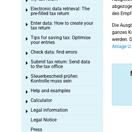
Toggle menu
abgezoge
Electronic data retrieval: The
Toggle menu
pre-filled tax return
des Empfä
Enter data: How to create your
Toggle menu
Die Ausgl
tax return
ganzes K
Tips for saving tax: Optimise
Toggle menu
werden. D
your entries
Anlage U
Check data: find errors
Toggle menu
Submit tax return: Send data
Toggle menu
to the tax office
Steuerbescheid prüfen:
Toggle menu
Kontrolle muss sein
Help and examples
Toggle menu
Calculator
Toggle menu
Legal information
Toggle menu
Legal Notice
Press