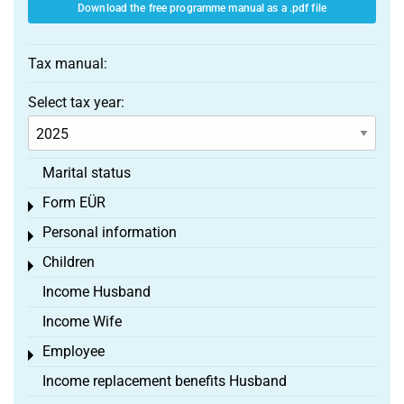
Download the free programme manual as a .pdf file
Tax manual:
Select tax year:
Marital status
Form EÜR
Toggle menu
Personal information
Toggle menu
Children
Toggle menu
Income Husband
Income Wife
Employee
Toggle menu
Income replacement benefits Husband