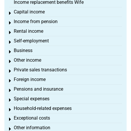
Income replacement benefits Wife
Capital income
Toggle menu
Income from pension
Toggle menu
Rental income
Toggle menu
Self-employment
Toggle menu
Business
Toggle menu
Other income
Toggle menu
Private sales transactions
Toggle menu
Foreign income
Toggle menu
Pensions and insurance
Toggle menu
Special expenses
Toggle menu
Household-related expenses
Toggle menu
Exceptional costs
Toggle menu
Other information
Toggle menu