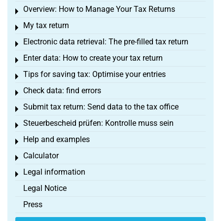
Overview: How to Manage Your Tax Returns
Toggle menu
My tax return
Toggle menu
Electronic data retrieval: The pre-filled tax return
Toggle menu
Enter data: How to create your tax return
Toggle menu
Tips for saving tax: Optimise your entries
Toggle menu
Check data: find errors
Toggle menu
Submit tax return: Send data to the tax office
Toggle menu
Steuerbescheid prüfen: Kontrolle muss sein
Toggle menu
Help and examples
Toggle menu
Calculator
Toggle menu
Legal information
Toggle menu
Legal Notice
Press