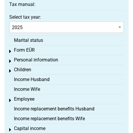
Tax manual:
Select tax year:
Marital status
Form EÜR
Toggle menu
Personal information
Toggle menu
Children
Toggle menu
Income Husband
Income Wife
Employee
Toggle menu
Income replacement benefits Husband
Income replacement benefits Wife
Capital income
Toggle menu