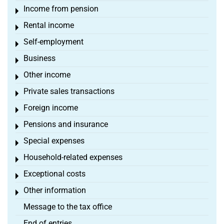
Income from pension
Toggle menu
Rental income
Toggle menu
Self-employment
Toggle menu
Business
Toggle menu
Other income
Toggle menu
Private sales transactions
Toggle menu
Foreign income
Toggle menu
Pensions and insurance
Toggle menu
Special expenses
Toggle menu
Household-related expenses
Toggle menu
Exceptional costs
Toggle menu
Other information
Toggle menu
Message to the tax office
End of entries