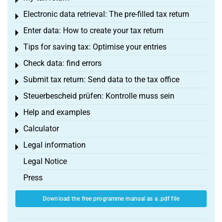
Toggle menu
Electronic data retrieval: The pre-filled tax return
Toggle menu
Enter data: How to create your tax return
Toggle menu
Tips for saving tax: Optimise your entries
Toggle menu
Check data: find errors
Toggle menu
Submit tax return: Send data to the tax office
Toggle menu
Steuerbescheid prüfen: Kontrolle muss sein
Toggle menu
Help and examples
Toggle menu
Calculator
Toggle menu
Legal information
Toggle menu
Legal Notice
Press
Download the free programme manual as a .pdf file